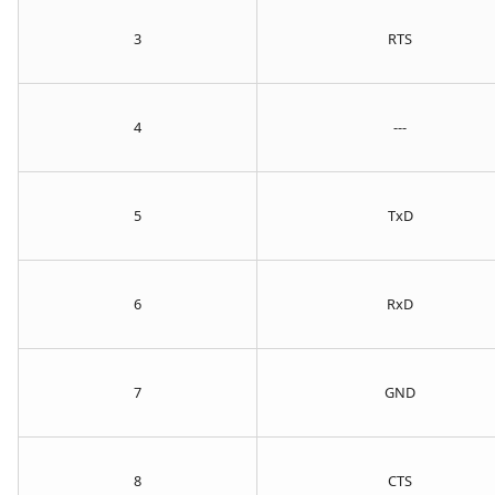
3
RTS
4
---
5
TxD
6
RxD
7
GND
8
CTS