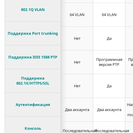
802.1Q VLAN
64 VLAN
64 VLAN
Поддержка Port trunking
Нет
Да
Поддержка IEEE 1588 PTP
Программная
Пр
Нет
версия PTP
в
Поддержка
802.1X/HTTPS/SSL
Нет
Да
Аутентификация
На
Два аккаунта
Два аккаунта
по
Консоль
Последовательная
Последовательная