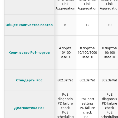
Link
Link
Link
Aggregation
Aggregation
Aggregatio
Общее количество портов
6
12
10
4 порта
8 портов
8 портов
Количество PoE-портов
10/100
10/100/1000
10/100
BaseTX
BaseTX
BaseTX
Стандарты PoE
802.3af/at
802.3af/at
802.3af/at
PoE
PoE
diagnosis
PoE port
diagnosis
PD failure
setting
PD failure
Диагностика PoE
check
PD failure
check
PoE
check
PoE
scheduling
PoE
scheduling