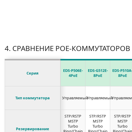
4. СРАВНЕНИЕ РОЕ-КОММУТАТОРОВ
EDS-P506E-
EDS-G512E-
EDS-P510A
Серия
4PoE
8PoE
8PoE
Тип коммутатора
Управляемый
Управляемый
Управляе
STP/RSTP
STP/RSTP
STP/RSTP
MSTP
MSTP
MSTP
Turbo
Turbo
Turbo
Резервирование
Ring/Chain
Ring/Chain
Ring/Chai