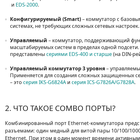
и
EDS-2000
.
Конфигурируемый (Smart)
– коммутатор с базов
системах, не требующих сложных сетевых настроек
Управляемый
– коммутатор, поддерживающий функ
масштабируемых систем в пределах одной подсети.
представлены
сериями EDS-400 и старше
(на DIN-ре
Управляемый коммутатор 3 уровня
– управляемы
Применяется для создания сложных защищенных се
– это
серия IKS-G6824A
и
серия ICS-G7826A/G7828A
.
2. ЧТО ТАКОЕ COMBO ПОРТЫ?
Комбинированный порт Ethernet-коммутатора предст
разъемами: один медный для витой пары 10/100/1000
Ethernet. При этом в один момент времени активным