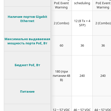
PoE Event
scheduling
PoE Event
Warning
Warning
Наличие портов Gigabit
Ethernet
12 (8 Tx + 4
2 (Combo)
2 (Combo)
SFP)
Максимально выдаваемая
мощность порта PoE, Вт
60
36
36
Бюджет PoE, Вт
180 (при
питании 48
240
240
В)
Питание
12 ~ 57 VDC
46 ~ 57 VDC
44 ~ 57 VD