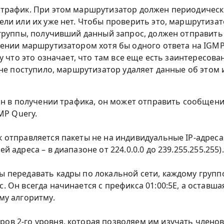
трафик. При этом маршрутизатор должен периодически
ли или их уже нет. Чтобы проверить это, маршрутиза
группы, получивший данный запрос, должен отправить 
ении маршрутизатором хотя бы одного ответа на IGMP
у что это означает, что там все еще есть заинтересова
 не поступило, маршрутизатор удаляет данные об этом 
ан в получении трафика, он может отправить сообщение
MP Query.
отправляется пакеты не на индивидуальные IP-адреса у
 адреса – в диапазоне от 224.0.0.0 до 239.255.255.255).
ы передавать кадры по локальной сети, каждому групп
. Он всегда начинается с префикса 01:00:5Е, а оставш
му алгоритму.
ов 2-го уровня, которая позволяем им изучать члено