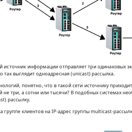
ой источник информации отправляет три одинаковых эк
 так выглядит одноадресная (unicast) рассылка.
хнологий, понятно, что в такой сети источнику приход
ей не три, а сотни или тысячи? В подобных системах 
st) рассылку.
а группе клиентов на IP-адрес группы multicast-рассы