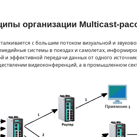
ипы организации Multicast-ра
сталкивается с большим потоком визуальной и звуков
едийные системы в поездах и самолетах, информиров
ой и эффективной передачи данных от одного источник
ществлении видеоконференций, а в промышленном сект