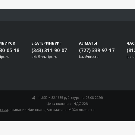
ИБИРСК
ЕКАТЕРИНБУРГ
АЛМАТЫ
ЧА
330-05-18
(343) 311-90-07
(727) 339-97-17
(81
ipc.ru
ekb@nnz-ipc.ru
kaz@nnz.ru
ipc-
1 USD = 82.1665 руб. (курс на 08.08.2026)
Цены включают НДС 22%
оссии
, компании Ниеншанц-Автоматика. MOXA является