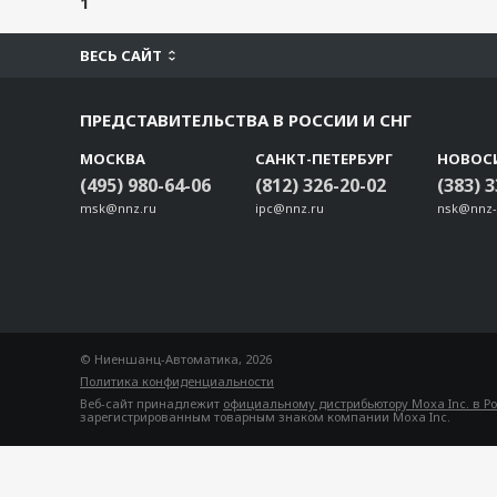
1
ВЕСЬ САЙТ
ПРЕДСТАВИТЕЛЬСТВА В РОССИИ И СНГ
МОСКВА
САНКТ-ПЕТЕРБУРГ
НОВОС
(495) 980-64-06
(812) 326-20-02
(383) 
msk@nnz.ru
ipc@nnz.ru
nsk@nnz-
© Ниеншанц-Автоматика, 2026
Политика конфиденциальности
Веб-сайт принадлежит
официальному дистрибьютору Moxa Inc. в Р
зарегистрированным товарным знаком компании Moxa Inc.