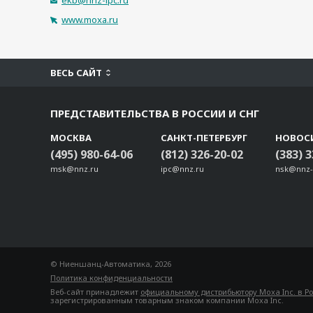
ekb@nnz-ipc.ru
www.moxa.ru
ВЕСЬ САЙТ
ПРЕДСТАВИТЕЛЬСТВА В РОССИИ И СНГ
МОСКВА
САНКТ-ПЕТЕРБУРГ
НОВОС
(495) 980-64-06
(812) 326-20-02
(383) 
msk@nnz.ru
ipc@nnz.ru
nsk@nnz-
© Ниеншанц-Автоматика, 2026
Политика конфиденциальности
Веб-сайт принадлежит
официальному дистрибьютору Moxa Inc. в Р
зарегистрированным товарным знаком компании Moxa Inc.