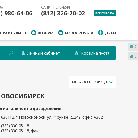
ВА
САНКТ-ПЕТЕРБУРГ
5) 980-64-06
(812) 326-20-02
ВСЕ ГОРОДА
ПРАЙС-ЛИСТ
ФОРУМ
MOXA.RUSSIA
ДЗЕН
0
Личный кабинет
Корзина пуста
0
ВЫБРАТЬ ГОРОД
НОВОСИБИРСК
егиональное подразделение
630112
,
г. Новосибирск
,
ул. Фрунзе, д.242, офис А302
(383) 330-05-18
(383) 330-05-18
, факс