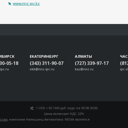
www.nnz-ipc.kz
ИБИРСК
ЕКАТЕРИНБУРГ
АЛМАТЫ
ЧА
330-05-18
(343) 311-90-07
(727) 339-97-17
(81
ipc.ru
ekb@nnz-ipc.ru
kaz@nnz.ru
ipc-
1 USD = 82.1665 руб. (курс на 09.08.2026)
Цены включают НДС 22%
оссии
, компании Ниеншанц-Автоматика. MOXA является