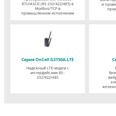
RTU/ASCII (RS-232/422/485) в
и пров
Modbus/TCP в
про
промышленном исполнении
Серия OnCell G3150A-LTE
С
Надежный LTE-модем с
интерфейсами RS-
без
232/422/485
виб
ко
железн