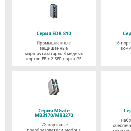
Серия EDR-810
Сер
Промышленные
16-пор
защищенные
комм
маршрутизаторы: 8 медных
портов FE + 2 SFP-порта GE
Серия MGate
Се
MB3170/MB3270
Набо
1/2-портовые
обеспеч
преобразователи Modbus
монитор