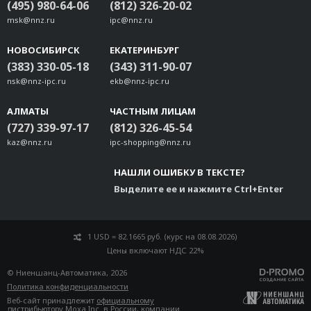
(495) 980-64-06
(812) 326-20-02
msk@nnz.ru
ipc@nnz.ru
НОВОСИБИРСК
ЕКАТЕРИНБУРГ
(383) 330-05-18
(343) 311-90-07
nsk@nnz-ipc.ru
ekb@nnz-ipc.ru
АЛМАТЫ
ЧАСТНЫМ ЛИЦАМ
(727) 339-97-17
(812) 326-45-54
kaz@nnz.ru
ipc-shopping@nnz.ru
НАШЛИ ОШИБКУ В ТЕКСТЕ?
Выделите ее и нажмите Ctrl+Enter
1 USD = 82.1665 руб. (курс на 08.08.2026)
Цены включают НДС 22%
© Ниеншанц-Автоматика, 2026
Политика конфиденциальности
Веб-сайт принадлежит
официальному
дистрибьютору Moxa Inc. в России
, компании