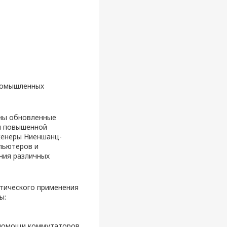
промышленных
ены обновленные
й повышенной
женеры Ниеншанц-
пьютеров и
ния различных
ктического применения
ы:
 помощи коммутаторов