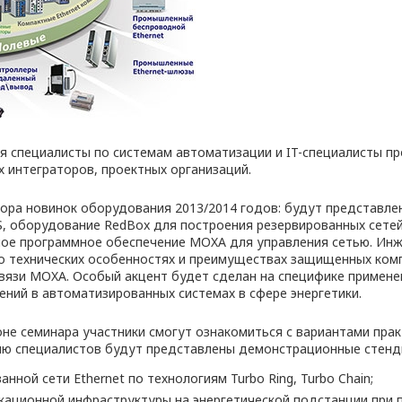
я специалисты по системам автоматизации и IT-специалисты 
х интеграторов, проектных организаций.
зора новинок оборудования 2013/2014 годов: будут представл
, оборудование RedBox для построения резервированных сете
ное программное обеспечение MOXA для управления сетью. Ин
о технических особенностях и преимуществах защищенных ком
вязи MOXA. Особый акцент будет сделан на специфике примене
ний в автоматизированных системах в сфере энергетики.
не семинара участники смогут ознакомиться с вариантами пра
ию специалистов будут представлены демонстрационные стенд
нной сети Ethernet по технологиям Turbo Ring, Turbo Chain;
кационной инфраструктуры на энергетической подстанции при