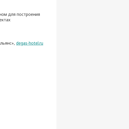
нном для построения
ектах
Альянс»,
degas-hotel.ru