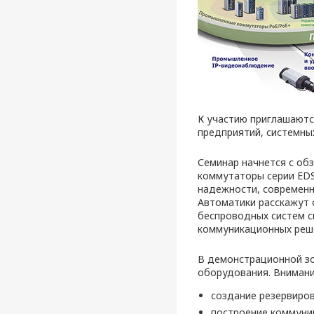
К участию приглашаютс
предприятий, системны
Семинар начнется с об
коммутаторы серии EDS
надежности, современ
Автоматики расскажут 
беспроводных систем с
коммуникационных реше
В демонстрационной зо
оборудования. Вниман
создание резервирова
построение коммуни