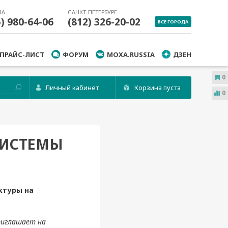
ВА
САНКТ-ПЕТЕРБУРГ
5) 980-64-06
(812) 326-20-02
ВСЕ ГОРОДА
ПРАЙС-ЛИСТ
ФОРУМ
MOXA.RUSSIA
ДЗЕН
0
Личный кабинет
Корзина пуста
0
СИСТЕМЫ
ктуры на
риглашает на