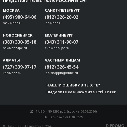
ПРЕДСТАВИТЕЛЬСТВА В РОССИИ И СНГ
МОСКВА
САНКТ-ПЕТЕРБУРГ
(495) 980-64-06
(812) 326-20-02
msk@nnz.ru
ipc@nnz.ru
НОВОСИБИРСК
ЕКАТЕРИНБУРГ
(383) 330-05-18
(343) 311-90-07
nsk@nnz-ipc.ru
ekb@nnz-ipc.ru
АЛМАТЫ
ЧАСТНЫМ ЛИЦАМ
(727) 339-97-17
(812) 326-45-54
kaz@nnz.ru
ipc-shopping@nnz.ru
НАШЛИ ОШИБКУ В ТЕКСТЕ?
Выделите ее и нажмите Ctrl+Enter
1 USD = 80.9293 руб. (курс на 06.08.2026)
Цены включают НДС 22%
© Ниеншанц-Автоматика, 2026