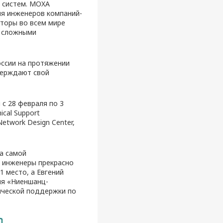
 систем. MOXA
для инженеров компаний-
торы во всем мире
о сложными
ссии на протяжении
верждают свой
с 28 февраля по 3
cal Support
etwork Design Center,
а самой
и инженеры прекрасно
1 место, а Евгений
ия «Ниеншанц-
ической поддержки по