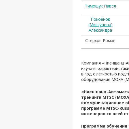
Тимошук Павел
Покоёнок
(Мизгунова)
Александра
Стерхов Роман
Компания «Ниеншанц-А
изучает характеристики
в год с легкостью под
оборудования MOXA (MOX
«Ниеншанц-Автоматик
тренинги MTSC (MOXA 
коммуникационное об
программе MTSC-Russi
инженеров со всей с
Программа обучения 