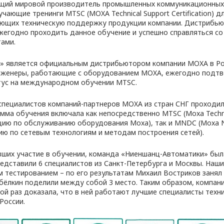
щий мировой производитель промышленных коммуникационных
ающие тренинги MTSC (MOXA Technical Support Certification) 
яющих техническую поддержку продукции компании. Дистрибью
егодно проходить данное обучение и успешно справляться с
ами.
» является официальным дистрибьютором компании MOXA в Ро
 инженеры, работающие с оборудованием MOXA, ежегодно подт
тус на международном обучении MTSC.
специалистов компаний-партнеров MOXA из стран СНГ проходил 
мма обучения включала как непосредственно MTSC (Moxa Techni
кацию по обслуживанию оборудования Moxa), так и MNDC (Moxa N
ю по сетевым технологиям и методам построения сетей).
вших участие в обучении, команда «Ниеншанц-Автоматики» был
редставили 6 специалистов из Санкт-Петербурга и Москвы. Наш
 тестированием – по его результатам Михаил Востриков занял 
абёлкин поделили между собой 3 место. Таким образом, компан
ой раз доказала, что в ней работают лучшие специалисты техн
России.