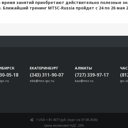
 время занятий приобретают действительно полезные зн
 Ближайший тренинг MTSC-Russia пройдет с 24 по 26 мая 2
ИБИРСК
ЕКАТЕРИНБУРГ
АЛМАТЫ
ЧА
330-05-18
(343) 311-90-07
(727) 339-97-17
(81
ipc.ru
ekb@nnz-ipc.ru
kaz@nnz.ru
ipc-
1 USD = 81.4077 руб. (курс на 07.08.2026)
Цены включают НДС 22%