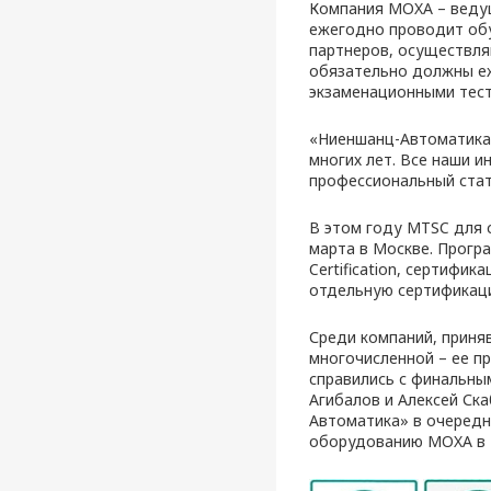
Компания MOXA – веду
ежегодно проводит обуч
партнеров, осуществл
обязательно должны еж
экзаменационными тест
«Ниеншанц-Автоматика
многих лет. Все наши
профессиональный ста
В этом году MTSC для 
марта в Москве. Програ
Certification, сертифи
отдельную сертификаци
Среди компаний, приня
многочисленной – ее п
справились с финальным
Агибалов и Алексей Ск
Автоматика» в очередн
оборудованию MOXA в 