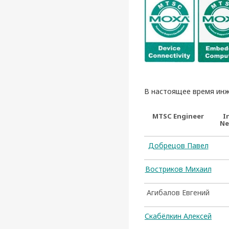
В настоящее время ин
MTSC Engineer
I
Ne
Добрецов Павел
Востриков Михаил
Агибалов Евгений
Скабёлкин Алексей