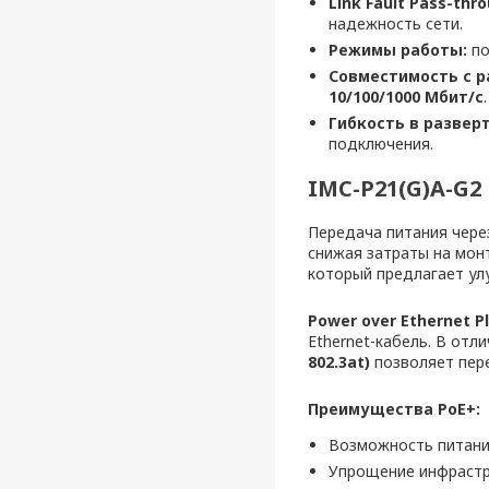
Link Fault Pass-thro
надежность сети.
Режимы работы:
по
Совместимость с 
10/100/1000 Мбит/с
.
Гибкость в развер
подключения.
IMC-P21(G)A-G2
Передача питания чере
снижая затраты на мон
который предлагает ул
Power over Ethernet Pl
Ethernet-кабель. В отл
802.3at)
позволяет пер
Преимущества PoE+:
Возможность питания
Упрощение инфрастру