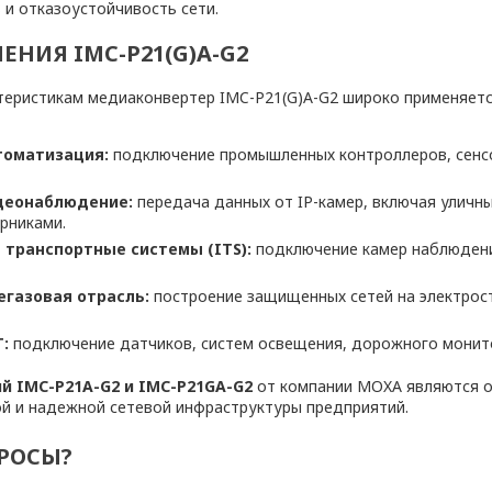
и отказоустойчивость сети.
НИЯ IMC-P21(G)A-G2
теристикам медиаконвертер IMC-P21(G)A-G2 широко применяетс
оматизация:
подключение промышленных контроллеров, сенсо
деонаблюдение:
передача данных от IP-камер, включая уличн
рниками.
транспортные системы (ITS):
подключение камер наблюдени
егазовая отрасль:
построение защищенных сетей на электрос
:
подключение датчиков, систем освещения, дорожного монит
ий IMC-P21A-G2 и IMC-P21GA-G2
от компании MOXA являются 
й и надежной сетевой инфраструктуры предприятий.
РОСЫ?