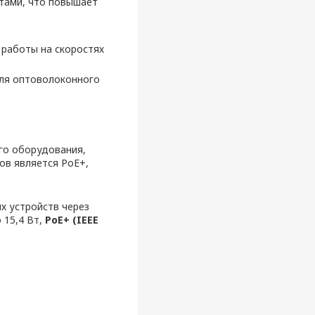
тами, что повышает
а работы на скоростях
для оптоволоконного
го оборудования,
ов является PoE+,
х устройств через
15,4 Вт,
PoE+ (IEEE