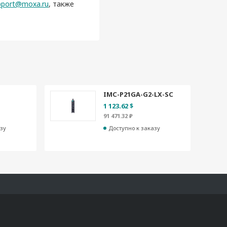
pport@moxa.ru
, также
IMC-P21GA-G2-LX-SC
1 123.62 $
91 471.32 ₽
зу
Доступно к заказу