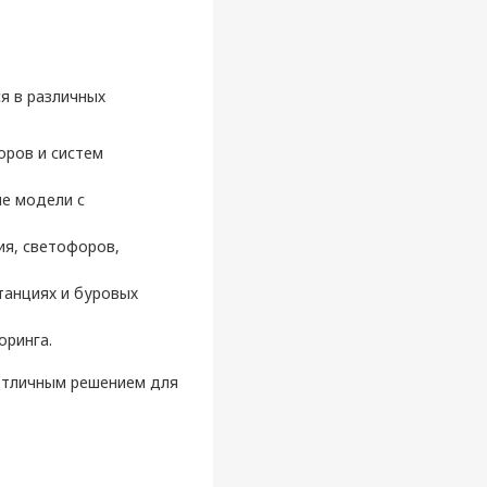
я в различных
ров и систем
ые модели с
я, светофоров,
танциях и буровых
оринга.
отличным решением для