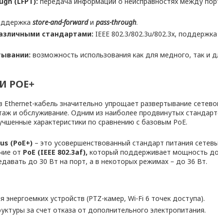
ugh (LFPT):
передача информации о неисправностях между пор
ддержка
store-and-forward
и
pass-through
.
различными стандартами:
IEEE 802.3/802.3u/802.3x, поддержк
тывании:
возможность использования как для медного, так и 
 И POE+
з Ethernet-кабель значительно упрощает развертывание сетево
таж и обслуживание. Одним из наиболее продвинутых стандарт
учшенные характеристики по сравнению с базовым PoE.
us (PoE+)
– это усовершенствованный стандарт питания сетевы
ичие от
PoE (IEEE 802.3af),
который поддерживает мощность до 
едавать
до 30 Вт на порт, а в некоторых режимах – до 36 Вт.
 энергоемких устройств (PTZ-камер, Wi-Fi 6 точек доступа).
ктуры за счет отказа от дополнительного электропитания.