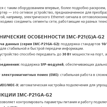
ся с таким оборудованием впервые, более подробно раскроем, 
ртер — это сетевое устройство, предназначенное для преобра
гой, например, электрического Ethernet-сигнала в оптоволокон
обходимо соединить сегменты сети, работающие на разных техн
НИЧЕСКИЕ ОСОБЕННОСТИ IMC-P21(G)A-G2
ча данных (серия IMC-P21GA-G2):
поддержка стандартов
10/
для стабильной и быстрой передачи информации.
устройство способно передавать до
30 Вт
мощности на порт, 
т
.
оединения:
поддержка
SFP-модулей
, обеспечивающих дально
 электромагнитных помех (EMI):
стабильная работа в слож
MDI/MDI-X:
автоматическая настройка подключения для упроще
КЦИИ IMC-P21GA-G2
озволяет контролировать параметры питания и работу подключ