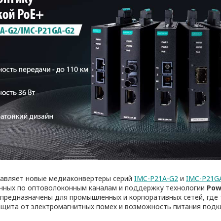
авляет новые медиаконвертеры серий
IMC-P21A-G2
и
IMC-P21G
нных по оптоволоконным каналам и поддержку технологии
Pow
предназначены для промышленных и корпоративных сетей, где 
ащита от электромагнитных помех и возможность питания под