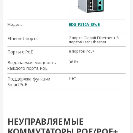
Модель
EDS-P510A-8PoE
E
4
2 порта Gigabit Ethernet + 8
6 
Ethernet-порты
портов Fast Ethernet
Et
8 портов PoE+
4
Порты с PoE
36 Вт
30
Выдаваемая мощность
каждого порта PoE
Нет
Н
Поддержка функции
SmartPoE
НЕУПРАВЛЯЕМЫЕ
КОММУТАТОРЫ POE/POE+