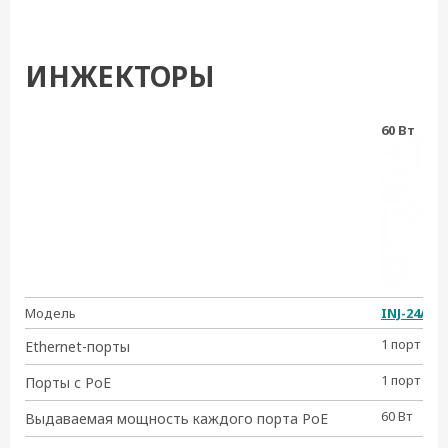
ИНЖЕКТОРЫ
60 Вт
Модель
INJ-24A
1 порт Giga
Ethernet-порты
1 порт PoE
Порты с PoE
60 Вт
Выдаваемая мощность каждого порта PoE