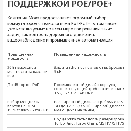
ПОДДЕРЖКОЙ POE/POE+
Компания Moxa предоставляет огромный выбор
коммутаторов с технологиями PoE/PoE+, в том числе
уже используемых во всем мире при решении таких
задач, как контроль дорожного движения,
видеонаблюдение и промышленная автоматизация.
Повышенная
Повышенная надежность
мощность
36 Вт выходной
Защита Ethernet-портов от выбросов нап
мощности на каждый
3 кВ
порт
До 48 портов PoE+
Промышленный дизайн корпуса,
соответствующий требованиям стандар
TS2, EN50121-4 и DNV
Выбор мощности
Расширенный диапазон рабочих темпера
портов PoE/PoE+
-40 до +75°C (самый широкий диапазон из
15.4Вт/30Вт/36Вт/60Вт
имеющихся на рынке)
Поддержка технологий резервирования
Turbo Ring, Turbo Chain, MSTP/RSTP/STP