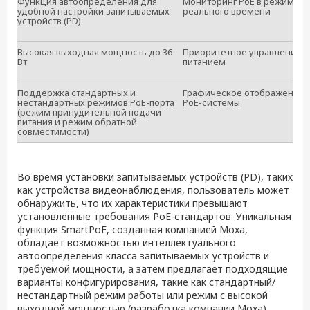
Функция автоопределения для
Мониторинг PoE в режиме
удобной настройки запитываемых
реального времени
устройств (PD)
Высокая выходная мощность до 36
Приоритетное управление
Вт
питанием
Поддержка стандартных и
Графическое отображение с
нестандартных режимов PoE-порта
PoE-системы
(режим принудительной подачи
питания и режим обратной
совместимости)
Во время установки запитываемых устройств (PD), таких
как устройства видеонаблюдения, пользователь может
обнаружить, что их характеристики превышают
установленные требования PoE-стандартов. Уникальная
функция SmartPoE, созданная компанией Moxa,
обладает возможностью интеллектуального
автоопределения класса запитываемых устройств и
требуемой мощности, а затем предлагает подходящие
варианты конфигурирования, такие как стандартный/
нестандартный режим работы или режим с высокой
выходной мощностью (разработка компании Moxa).