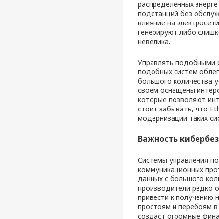
распределенных энергет
подстанций без обслуж
влияние на электросети
генерируют либо слишк
невелика.
Управлять подобными с
подобных систем облег
большого количества у
своем оснащены интер
которые позволяют инте
стоит забывать, что E
модернизации таких си
Важность кибербез
Системы управления п
коммуникационных прот
данных с большого кол
производители редко о
привести к получению 
простоям и перебоям в
создаст огромные фина