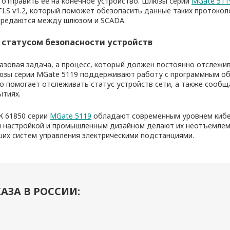
и отправить её на конечное устройство. Шлюзы серии
MGate 511
LS v1.2, который поможет обезопасить данные таких протокол
ередаются между шлюзом и SCADA.
 статусом безопасности устройств
разовая задача, а процесс, который должен постоянно отслежи
юзы серии MGate 5119 поддерживают работу с программным об
но помогает отслеживать статус устройств сети, а также сооб
ытиях.
 61850 серии
MGate 5119
обладают современным уровнем кибе
й настройкой и промышленным дизайном делают их неотъемлем
их систем управления электрическими подстанциями.
АЗА В РОССИИ: