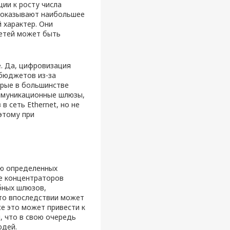
ции к росту числа
 оказывают наибольшее
й характер. Они
сетей может быть
. Да, цифровизация
бюджетов из-за
орые в большинстве
ммуникационные шлюзы,
 сеть Ethernet, но не
этому при
ью определенных
е концентраторов
бных шлюзов,
то впоследствии может
е это может привести к
, что в свою очередь
юдей.