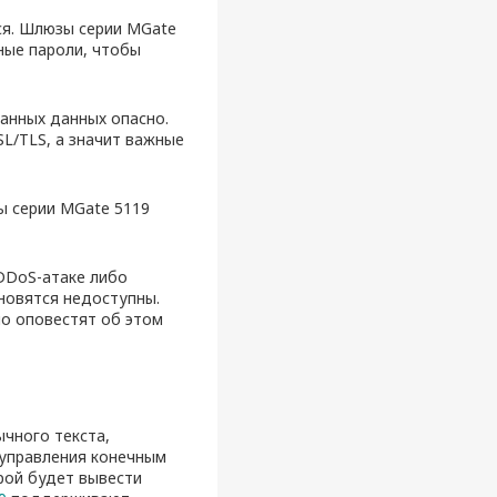
ся. Шлюзы серии MGate
ные пароли, чтобы
нных данных опасно.
L/TLS, а значит важные
 серии MGate 5119
DDoS-атаке либо
новятся недоступны.
о оповестят об этом
ычного текста,
 управления конечным
рой будет вывести