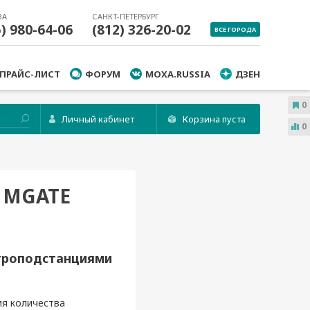
ВА
САНКТ-ПЕТЕРБУРГ
5) 980-64-06
(812) 326-20-02
ВСЕ ГОРОДА
ПРАЙС-ЛИСТ
ФОРУМ
MOXA.RUSSIA
ДЗЕН
0
Личный кабинет
Корзина пуста
0
 MGATE
ктроподстанциями
ия количества