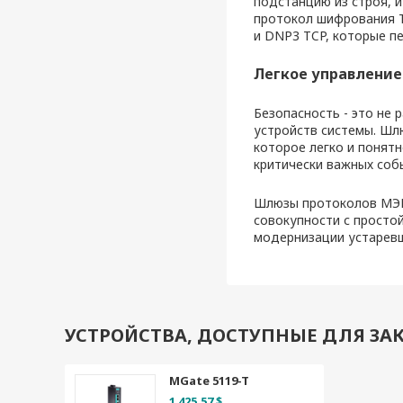
подстанцию из строя, 
протокол шифрования T
и DNP3 TCP, которые п
Легкое управление
Безопасность - это не 
устройств системы. Шл
которое легко и понят
критически важных соб
Шлюзы протоколов МЭК
совокупности с просто
модернизации устаревш
УСТРОЙСТВА, ДОСТУПНЫЕ ДЛЯ ЗАК
MGate 5119-T
1 425.57 $