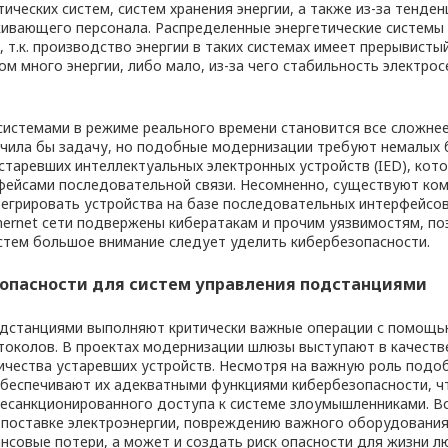
ических систем, систем хранения энергии, а также из-за тенден
ивающего персонала. Распределенные энергетические системы
, т.к. производство энергии в таких системах имеет прерывисты
ом много энергии, либо мало, из-за чего стабильность электро
истемами в режиме реального времени становится все сложнее
чила бы задачу, но подобные модернизации требуют немалых 
старевших интеллектуальных электронных устройств (IED), кот
фейсами последовательной связи. Несомненно, существуют ко
грировать устройства на базе последовательных интерфейсов в
thernet сети подвержены кибератакам и прочим уязвимостям, по
стем большое внимание следует уделить кибербезопасности.
опасности для систем управления подстанциями
одстанциями выполняют критически важные операции с помощ
околов. В проектах модернизации шлюзы выступают в качеств
ичества устаревших устройств. Несмотря на важную роль подо
беспечивают их адекватными функциями кибербезопасности, ч
несанкционированного доступа к системе злоумышленниками. Вс
 поставке электроэнергии, повреждению важного оборудования
нсовые потери, а может и создать риск опасности для жизни л