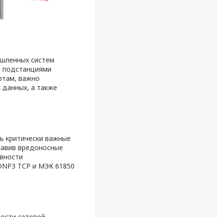
ышленных систем
я подстанциями
ртам, важно
 данных, а также
ть критически важные
правив вредоносные
вности
DNP3 TCP и МЭК 61850
ости сетевой