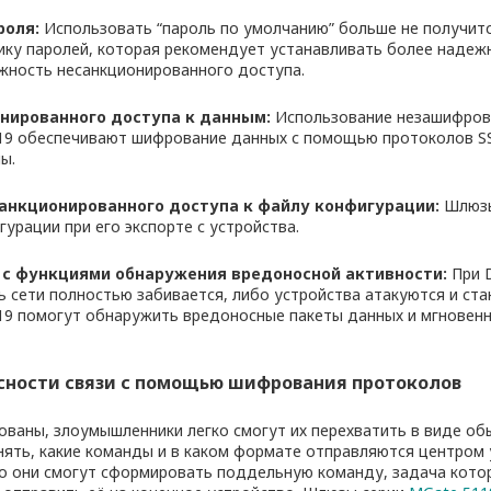
роля
:
Использовать “пароль по умолчанию” больше не получит
ику паролей, которая рекомендует устанавливать более надеж
жность несанкционированного доступа.
нированного доступа к данным
:
Использование незашифрова
9 обеспечивают шифрование данных с помощью протоколов SS
ы.
анкционированного доступа к файлу конфигурации
:
Шлюзы
урации при его экспорте с устройства.
 с функциями обнаружения вредоносной активности
:
При 
ь сети полностью забивается, либо устройства атакуются и ста
9 помогут обнаружить вредоносные пакеты данных и мгновенн
сности связи с помощью шифрования протоколов
ованы, злоумышленники легко смогут их перехватить в виде об
нять, какие команды и в каком формате отправляются центром
го они смогут сформировать поддельную команду, задача кото