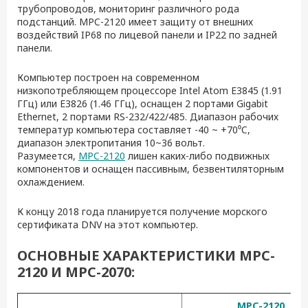
трубопроводов, мониторинг различного рода
подстанций. MPC-2120 имеет защиту от внешних
воздействий IP68 по лицевой панели и IP22 по задней
панели.
Компьютер построен на современном
низкопотребляющем процессоре Intel Atom E3845 (1.91
ГГц) или E3826 (1.46 ГГц), оснащен 2 портами Gigabit
Ethernet, 2 портами RS-232/422/485. Диапазон рабочих
температур компьютера составляет -40 ~ +70
⁰
C,
диапазон электропитания 10~36 вольт.
Разумеется,
MPC-2120
лишен каких-либо подвижных
компонентов и оснащен пассивным, безвентиляторным
охлаждением.
К концу 2018 года планируется получение морского
сертификата DNV на этот компьютер.
ОСНОВНЫЕ ХАРАКТЕРИСТИКИ MPC-
2120 И MPC-2070:
MPC-2120