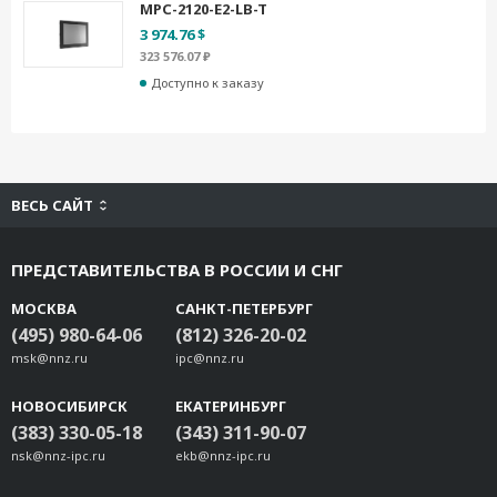
MPC-2120-E2-LB-T
3 974.76 $
323 576.07 ₽
Доступно к заказу
ВЕСЬ САЙТ
ПРЕДСТАВИТЕЛЬСТВА В РОССИИ И СНГ
МОСКВА
САНКТ-ПЕТЕРБУРГ
(495) 980-64-06
(812) 326-20-02
msk@nnz.ru
ipc@nnz.ru
НОВОСИБИРСК
ЕКАТЕРИНБУРГ
(383) 330-05-18
(343) 311-90-07
nsk@nnz-ipc.ru
ekb@nnz-ipc.ru