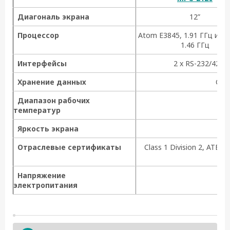
Диагональ экрана
12”
Процессор
Atom E3845, 1.91 ГГц или 
1.46 ГГц
Интерфейсы
2 x RS-232/422/4
Хранение данных
Слот
Диапазон рабочих
температур
Яркость экрана
Отраслевые сертификаты
Class 1 Division 2, ATEX
Напряжение
электропитания