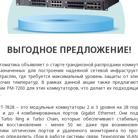
ВЫГОДНОЕ ПРЕДЛОЖЕНИЕ!
томатика объявляет о старте грандиозной распродажи комму
назначенных для построения надежной сетевой инфраструкт
траслях, где требуется максимальный уровень защиты от эл
очих температур. В рамках данной акции также предлагаю
рии PM-7200 для этих коммутаторов, что делает их подходящ
.
PT-7828 – это модульные коммутаторы 2 и 3 уровня на 28 пор
х и до 4 комбинированных портов Gigabit Ethernet. Они п
 Turbo Ring и Turbo Chain, которые обеспечивают стабиль
ем восстановления – менее 50 мс даже при возникновен
стики оптических портов и удаленного мониторинга по п
о определить сбои в работе системы связи. Технологии VLA