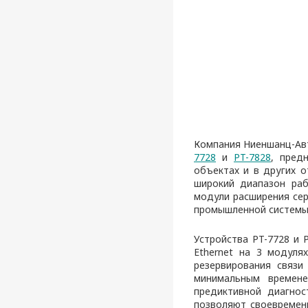
Компания Ниеншанц-Ав
7728
и
PT-7828
, пред
объектах и в других о
широкий диапазон раб
модули расширения се
промышленной системы
Устройства PT-7728 и 
Ethernet на 3 модуля
резервирования связи
минимальным времен
предиктивной диагно
позволяют своевременн