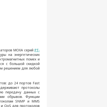
таторов MOXA серий
PT-
уры на энергетических
ектромагнитных помех и
тся с большой скидкой
им решением для любой
тов: до 24 портов Fast
оддерживают протоколы
ную передачу данных с
ии обрывов. Функции
ротоколам SNMP и MMS
N и QoS для протоколов