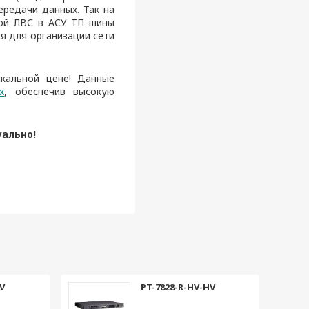
ередачи данных. Так на
кой ЛВС в АСУ ТП шины
я для организации сети
кальной цене! Данные
х
, обеспечив высокую
уально!
V
PT-7828-R-HV-HV