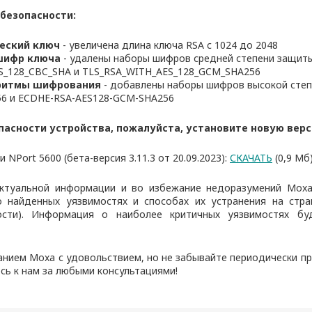
безопасности:
еский ключ
- увеличена длина ключа RSA c 1024 до 2048
шифр ключа
- удалены наборы шифров средней степени защит
S_128_CBC_SHA и TLS_RSA_WITH_AES_128_GCM_SHA256
ритмы шифрования
- добавлены наборы шифров высокой сте
56 и ECDHE-RSA-AES128-GCM-SHA256
асности устройства, пожалуйста, установите новую вер
и NPort 5600 (бета-версия 3.11.3 от 20.09.2023):
СКАЧАТЬ
(0,9 Мб
ктуальной информации и во избежание недоразумений Mox
 найденных уязвимостях и способах их устранения на стр
ости). Информация о наиболее критичных уязвимостях бу
нием Moxa с удовольствием, но не забывайте периодически пр
сь к нам за любыми консультациями!