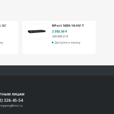
S-SC
NPort 5650-16-HV-T
2 592.50 $
209 809.21 ₽
зу
Доступно к заказу
СТНЫМ ЛИЦАМ
2) 326-45-54
shopping@nnz.ru