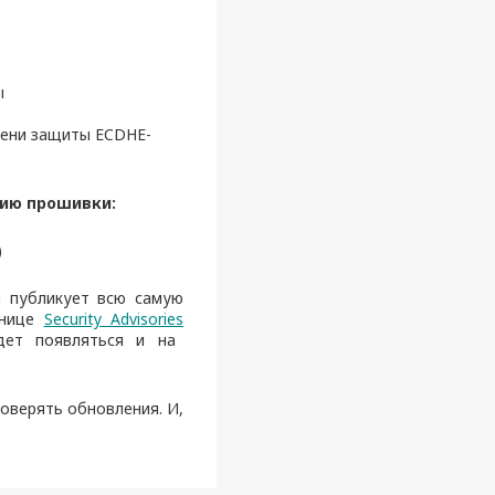
ы
пени защиты ECDHE-
сию прошивки:
)
a публикует всю самую
анице
Security Advisories
дет появляться и на
оверять обновления. И,