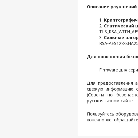
Описание улучшений 
1.
Криптографич
2.
Статический 
TLS_RSA_WITH_AE
3.
Сильные алго
RSA-AES128-SHA2
Для повышения безоп
Firmware для сери
Для предоставления а
свежую информацию о
(Советы по безопасн
русскоязычном сайте.
Пользуйтесь оборудова
конечно же, обращайте