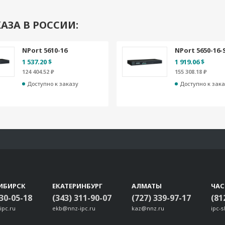
АЗА В РОССИИ:
NPort 5610-16
NPort 5650-16-
1 537.20 $
1 919.06 $
124 404.52 ₽
155 308.18 ₽
Доступно к заказу
Доступно к зака
ИБИРСК
ЕКАТЕРИНБУРГ
АЛМАТЫ
ЧА
330-05-18
(343) 311-90-07
(727) 339-97-17
(81
ipc.ru
ekb@nnz-ipc.ru
kaz@nnz.ru
ipc-