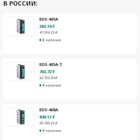
В РОССИИ:
EDS-405A
583.16 $
47 916.22 ₽
В наличии
EDS-405A-T
763.72 $
62 752.20 ₽
В наличии
EDS-408A
849.12 $
69 769.22 ₽
В наличии