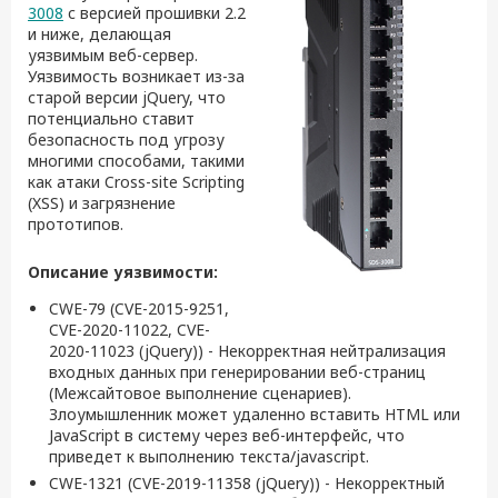
3008
c версией прошивки 2.2
и ниже, делающая
уязвимым веб-сервер.
Уязвимость возникает из-за
старой версии jQuery, что
потенциально ставит
безопасность под угрозу
многими способами, такими
как атаки Cross-site Scripting
(XSS) и загрязнение
прототипов.
Описание уязвимости:
CWE-79 (CVE-2015-9251,
CVE-2020-11022, CVE-
2020-11023 (jQuery)) - Некорректная нейтрализация
входных данных при генерировании веб-страниц
(Межсайтовое выполнение сценариев).
Злоумышленник может удаленно вставить HTML или
JavaScript в систему через веб-интерфейс, что
приведет к выполнению текста/javascript.
CWE-1321 (CVE-2019-11358 (jQuery)) - Некорректный