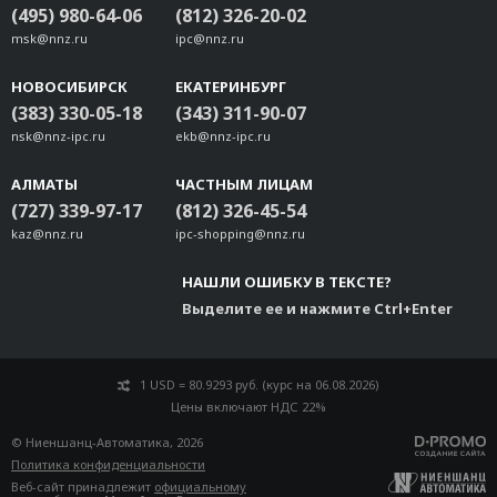
(495) 980-64-06
(812) 326-20-02
msk@nnz.ru
ipc@nnz.ru
НОВОСИБИРСК
ЕКАТЕРИНБУРГ
(383) 330-05-18
(343) 311-90-07
nsk@nnz-ipc.ru
ekb@nnz-ipc.ru
АЛМАТЫ
ЧАСТНЫМ ЛИЦАМ
(727) 339-97-17
(812) 326-45-54
kaz@nnz.ru
ipc-shopping@nnz.ru
НАШЛИ ОШИБКУ В ТЕКСТЕ?
Выделите ее и нажмите Ctrl+Enter
1 USD = 80.9293 руб. (курс на 06.08.2026)
Цены включают НДС 22%
© Ниеншанц-Автоматика, 2026
Политика конфиденциальности
Веб-сайт принадлежит
официальному