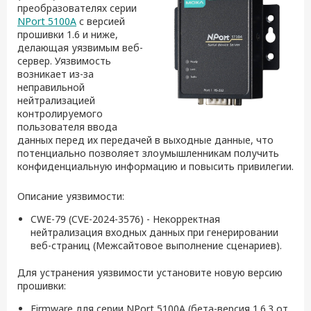
преобразователях серии
NPort 5100A
c версией
прошивки 1.6 и ниже,
делающая уязвимым веб-
сервер. Уязвимость
возникает из-за
неправильной
нейтрализацией
контролируемого
пользователя ввода
данных перед их передачей в выходные данные, что
потенциально позволяет злоумышленникам получить
конфиденциальную информацию и повысить привилегии.
Описание уязвимости:
CWE-79 (CVE-2024-3576) - Некорректная
нейтрализация входных данных при генерировании
веб-страниц (Межсайтовое выполнение сценариев).
Для устранения уязвимости установите новую версию
прошивки:
Firmware для серии NPort 5100A (бета-версия 1.6.3 от