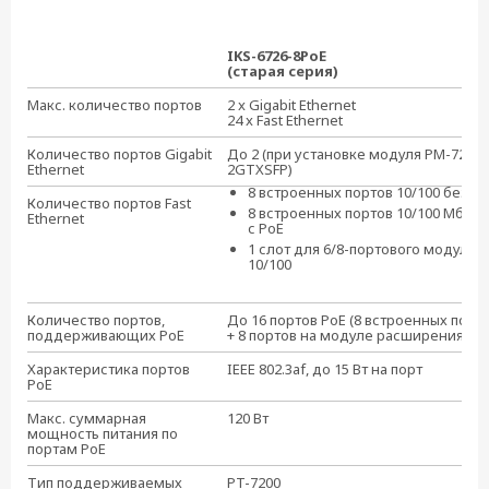
IKS-6726-8PoE
(старая серия)
Макс. количество портов
2 x Gigabit Ethernet
24 x Fast Ethernet
Количество портов Gigabit
До 2 (при установке модуля PM-7200-
Ethernet
2GTXSFP)
8 встроенных портов 10/100 без P
Количество портов Fast
8 встроенных портов 10/100 Мбит/
Ethernet
с PoE
1 слот для 6/8-портового модуля
10/100
Количество портов,
До 16 портов PoE (8 встроенных порт
поддерживающих PoE
+ 8 портов на модуле расширения)
Характеристика портов
IEEE 802.3af, до 15 Вт на порт
PoE
Макс. суммарная
120 Вт
мощность питания по
портам PoE
Тип поддерживаемых
PT-7200