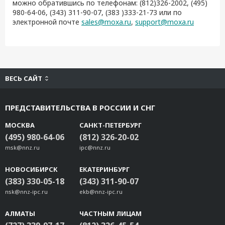
можно обратившись по телефонам: (812)326-2002, (495)
980-64-06, (343) 311-90-07, (383 )333-21-73 или по
электронной почте
sales@moxa.ru
,
support@moxa.ru
ВЕСЬ САЙТ
ПРЕДСТАВИТЕЛЬСТВА В РОССИИ И СНГ
МОСКВА
САНКТ-ПЕТЕРБУРГ
(495) 980-64-06
(812) 326-20-02
msk@nnz.ru
ipc@nnz.ru
НОВОСИБИРСК
ЕКАТЕРИНБУРГ
(383) 330-05-18
(343) 311-90-07
nsk@nnz-ipc.ru
ekb@nnz-ipc.ru
АЛМАТЫ
ЧАСТНЫМ ЛИЦАМ