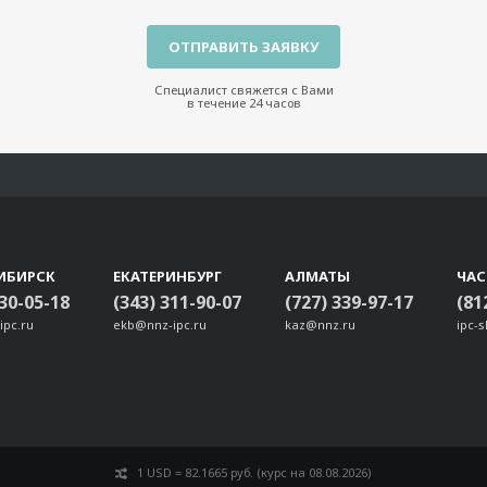
Специалист свяжется с Вами
в течение 24 часов
ИБИРСК
ЕКАТЕРИНБУРГ
АЛМАТЫ
ЧА
330-05-18
(343) 311-90-07
(727) 339-97-17
(81
ipc.ru
ekb@nnz-ipc.ru
kaz@nnz.ru
ipc-
1 USD = 82.1665 руб. (курс на 08.08.2026)