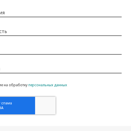
ия
сть
н
ие на обработку
персональных данных