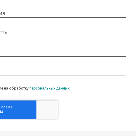
ия
сть
н
ие на обработку
персональных данных