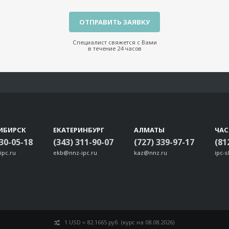
Специалист свяжется с Вами
в течение 24 часов
ИБИРСК
ЕКАТЕРИНБУРГ
АЛМАТЫ
ЧА
330-05-18
(343) 311-90-07
(727) 339-97-17
(81
ipc.ru
ekb@nnz-ipc.ru
kaz@nnz.ru
ipc-
1 USD = 82.1665 руб. (курс на 08.08.2026)