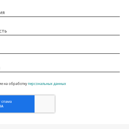
ия
сть
н
ие на обработку
персональных данных