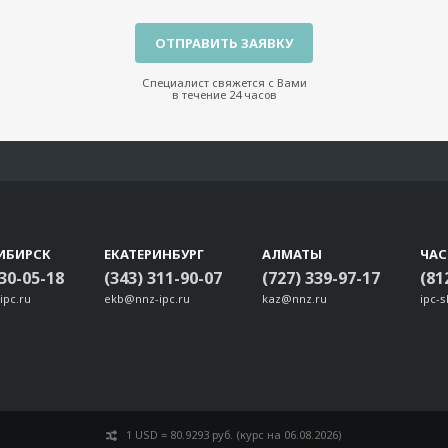
Специалист свяжется с Вами
в течение 24 часов
ИБИРСК
ЕКАТЕРИНБУРГ
АЛМАТЫ
ЧА
330-05-18
(343) 311-90-07
(727) 339-97-17
(81
ipc.ru
ekb@nnz-ipc.ru
kaz@nnz.ru
ipc-
1 USD = 80.9293 руб. (курс на 06.08.2026)