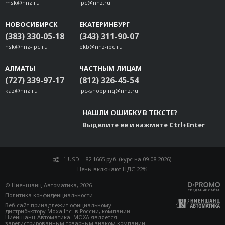
msk@nnz.ru
ipc@nnz.ru
НОВОСИБИРСК
ЕКАТЕРИНБУРГ
(383) 330-05-18
(343) 311-90-07
nsk@nnz-ipc.ru
ekb@nnz-ipc.ru
АЛМАТЫ
ЧАСТНЫМ ЛИЦАМ
(727) 339-97-17
(812) 326-45-54
kaz@nnz.ru
ipc-shopping@nnz.ru
НАШЛИ ОШИБКУ В ТЕКСТЕ?
Выделите ее и нажмите Ctrl+Enter
1 USD = 82.1665 руб. (курс на 09.08.2026)
Цены включают НДС 22%
© Ниеншанц-Автоматика, 2026
Политика конфиденциальности
Веб-сайт принадлежит
официальному
дистрибьютору Moxa Inc. в России
, компании
Ниеншанц-Автоматика. MOXA является
зарегистрированным товарным знаком компании