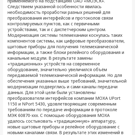
применяемого на подстанциях ОАО «МОЭСК».
Следствием указанной особенности явилась
необходимость проработки разных решений для
преобразования интерфейсов и протоколов связи
контролируемых пунктов, как с первичными
устройствами, так и с диспетчерским центром.
Модернизация системы телемеханики коснулась таких
компонентов системы, как цифровые преобразователи,
щитовые приборы для получения телемеханической
информации, а также блоки релейного оборудования и
канальные модули. В результате замены
«традиционных» устройств на современное
оборудование, значительно увеличился объём
передаваемой телемеханической информации. Но для
обеспечения указанных выше требований, значительной
модернизации подверглись и сами каналы передачи
данных. Для этой цели были установлены
преобразователи интерфейсов компании МОХА UPort
1150 и NPort 5430, удовлетворяющие современным
требованиям по передаче информации в протоколе
МЭК 60870-ххх. С помощью оборудования MOXA
удалось состыковать «традиционную» аппаратуру,
новые щитовые приборы и релейное оборудование с
новыми каналами связи. В результате этих изменений в