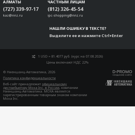
АЛМАТЫ
ЧАСТНЫМ ЛИЦАМ
(727) 339-97-17
(812) 326-45-54
kaz@nnz.ru
ipc-shopping@nnz.ru
НАШЛИ ОШИБКУ В ТЕКСТЕ?
Выделите ее и нажмите Ctrl+Enter
1 USD = 81.4077 руб. (курс на 07.08.2026)
Цены включают НДС 22%
© Ниеншанц-Автоматика, 2026
Политика конфиденциальности
Веб-сайт принадлежит
официальному
дистрибьютору Moxa Inc. в России
, компании
Ниеншанц-Автоматика. MOXA является
зарегистрированным товарным знаком компании
Moxa Inc.