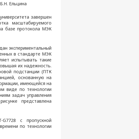
Б.Н. Ельцина
университета завершен
отка масштабируемого
на базе протокола МЭК
здан экспериментальный
женных в стандарте МЭК
ляет испытывать такие
повышая их надежность.
ровой подстанции (ПТК
анцией, основанную на
формации, имеющейся на
ом виде по технологии
аниям задач управления
рисунке представлена
-G7728 с пропускной
времени по технологии