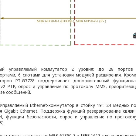
й управляемый коммутатор 2 уровня: до 28 портов G
ортами, 6 слотами для установки модулей расширения. Кром
торов PT-G7728 поддерживает дополнительный функцион
88v2 PTP, опрос и управление по протоколу MMS, приоритеза
ose сообщений.
 Управляемый Ethernet-коммутатор в стойку 19": 24 медных пор
 Gigabit Ethernet. Поддержка функций резервирование связи R
AN, функции безопасности, опрос и управление по протоко
).
етствуют стандартам МЭК 61850-3 и IEEE 1613 для применения