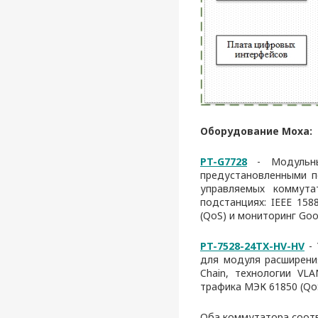
Оборудование Moxa:
PT-G7728
- Модульны
предустановленными п
управляемых коммута
подстанциях: IEEE 15
(QoS) и мониторинг Go
PT-7528-24TX-HV-HV
-
для модуля расширения
Chain, технологии VL
трафика МЭК 61850 (QoS
Оба коммутатора соотв