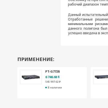
рабочий диапазон темпе
Данный испытательный 
Отработанные решени
минимальными рисками
данного полигона был
успешно введена в экс
ПРИМЕНЕНИЕ:
PT-G7728
6 746.60 $
545 997.62 ₽
В наличии