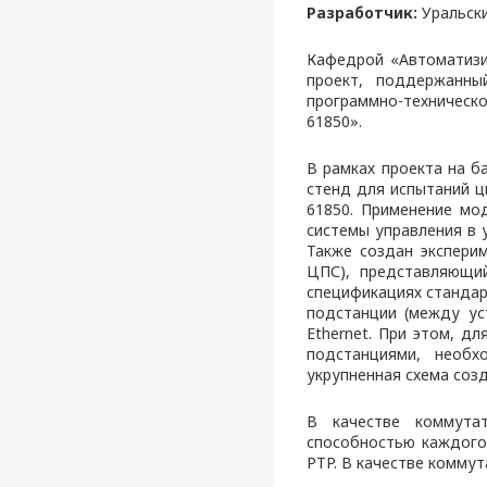
Разработчик:
Уральски
Кафедрой «Автоматизи
проект, поддержанны
программно-техническ
61850».
В рамках проекта на б
стенд для испытаний ц
61850. Применение мо
системы управления в 
Также создан экспери
ЦПС), представляющий
спецификациях стандар
подстанции (между ус
Ethernet. При этом, д
подстанциями, необх
укрупненная схема соз
В качестве коммута
способностью каждого
PTP. В качестве комму