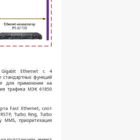
igabit Ethernet c 4
е стандартных функций
ал для применения на
ция трафика МЭК 61850
та Fast Ethernet, слот
STP, Turbo Ring, Turbo
лу MMS, приоритезация
 на подстанциях, имеют