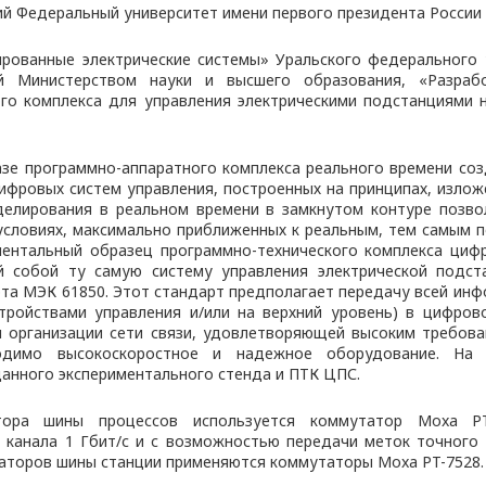
й Федеральный университет имени первого президента России 
рованные электрические системы» Уральского федерального 
й Министерством науки и высшего образования, «Разраб
ого комплекса для управления электрическими подстанциями 
азе программно-аппаратного комплекса реального времени со
ифровых систем управления, построенных на принципах, изло
делирования в реальном времени в замкнутом контуре позво
условиях, максимально приближенных к реальным, тем самым 
ментальный образец программно-технического комплекса циф
 собой ту самую систему управления электрической подст
та МЭК 61850. Этот стандарт предполагает передачу всей ин
тройствами управления и/или на верхний уровень) в цифров
ля организации сети связи, удовлетворяющей высоким требов
одимо высокоскоростное и надежное оборудование. На 
данного экспериментального стенда и ПТК ЦПС.
тора шины процессов используется коммутатор Moxa PT
 канала 1 Гбит/с и с возможностью передачи меток точного 
таторов шины станции применяются коммутаторы Moxa PT-7528.