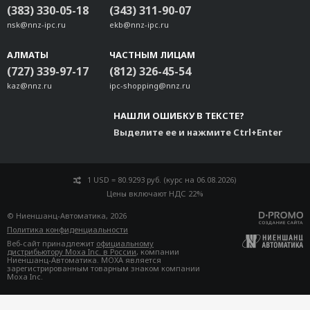
(383) 330-05-18
(343) 311-90-07
nsk@nnz-ipc.ru
ekb@nnz-ipc.ru
АЛМАТЫ
ЧАСТНЫМ ЛИЦАМ
(727) 339-97-17
(812) 326-45-54
kaz@nnz.ru
ipc-shopping@nnz.ru
НАШЛИ ОШИБКУ В ТЕКСТЕ?
Выделите ее и нажмите Ctrl+Enter
1 USD = 80.9293 руб. (курс на 06.08.2026)
Цены включают НДС 22%
© Ниеншанц-Автоматика, 2026
Политика конфиденциальности
Веб-сайт принадлежит
официальному
дистрибьютору Moxa Inc. в России
, компании
Ниеншанц-Автоматика. MOXA является
зарегистрированным товарным знаком компании
Moxa Inc.