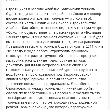
Строящийся в Москве Алабяно-Балтийский тоннель
будет соединять территории районов Сокол и Аэропорт
(после полного открытия тоннеля — и с Коптево);
составная часть Развязки на Соколе. Строительство
Алабяно-Балтийского тоннеля ведётся у станции метро
«Сокол» и осуществляется в рамках проекта «Большая
Ленинградка». Длина тоннеля составит 2150 м. Он будет
иметь по три полосы движения в каждом направлении.
Предполагается, что тоннель будет открыт в 2011 или в
2012 году.В ходе работы строителям пришлось
столкнуться с рядом трудностей: плотная городская
застройка, насыщенные транспортные потоки,
действующая линия метрополитена и сложные
геологические условия – высокий уровень грунтовых
вод.Тоннель прокладывался под Замоскворецкой
линией метро, причём на время строительства
движение поездов не прекращалось. Для обеспечения
безопасности, между тоннелем и линией метро был
сделан железобетонный щит весом в несколько тысяч
тонн.Кроме того, существовала опасность подтопления
тоннеля из-за того, что он проходит под подземной
речкой Таракановкой, русло которой перегружено.