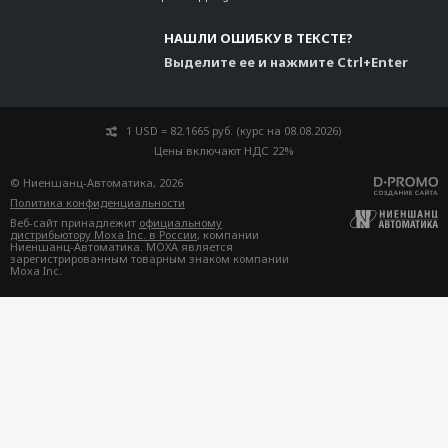
НАШЛИ ОШИБКУ В ТЕКСТЕ?
Выделите ее и нажмите Ctrl+Enter
1 USD = 82.1665 руб. (курс на 08.08.2026)
Цены включают НДС 22%
© Ниеншанц-Автоматика, 2026
Политика конфиденциальности
Веб-сайт принадлежит
официальному
дистрибьютору Moxa Inc. в России
, компании
Ниеншанц-Автоматика. MOXA является
зарегистрированным товарным знаком компании
Moxa Inc.