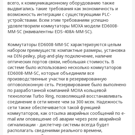
всего, к коммуникационному оборудованию также
выдвигались такие требования как экономичность и
возможность интеграции с существующими PLC-
устройствами. Всем этим требованиям успешно
удовлетворили коммутаторы MOXA модели ED6008-
MM-SC (эквивалентны EDS-408A-MM-SC).
Коммутаторы ED6008-MM-SC характеризуются целым
набором преимуществ: компактные размеры, установка
на DIN-рейку, plug-and-play подключение, наличие
оптических портов связи, небольшая стоимость. В
системе было использовано несколько коммутаторов
ED6008-MM-SC, которые объединили все
производственные участки в резервированную
оптоволоконную сеть. Резервирование было выполнено
по разработанной компанией MOXA кольцевой
технологии Turbo Ring, позволяющей восстанавливать
соединение в сети менее чем за 300 мсек. Надежность
сети также обеспечивается такой функцией
коммутаторов, как отсылка аварийных сообщений по e-
mail или оповещение об аварии через реле аварийной
сигнализации - диспетчер системы всегда будет
располагать сведениями реального времени,