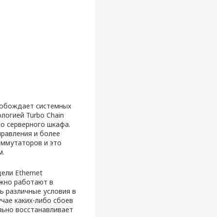
свобождает системных
логией Turbo Chain
о серверного шкафа.
равления и более
оммутаторов и это
м.
ели Ethernet
ежно работают в
ь различные условия в
чае каких-либо сбоев
льно восстанавливает