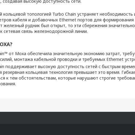
с, создавая высокую доступность сети.
й кольцевой топологией Turbo Chain устраняет необходимость
тров кабеля и добавочных Ethernet портов для формирования
от железный рудник был открыт, то эти сбережения значительн
ак сетевая связь железнодорожной линии.
ОХА?
ain™ от Моха обеспечила значительную экономию затрат, требу
силий, монтажа кабельной проводки и требуемых Ethernet устр
ain поддерживает высокую доступность сетей с быстрым време
я резервная кольцевая технология превышает это время. Гибкая
ся к тем обстоятельствам, которые нарушают строгие требова
ования.