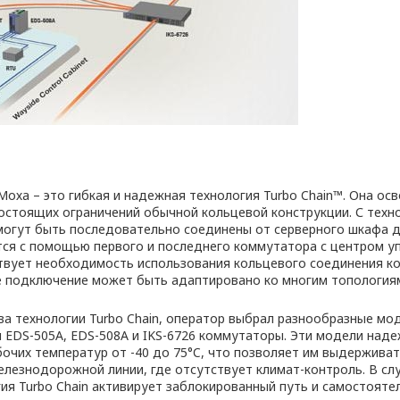
оха – это гибкая и надежная технология Turbo Chain™. Она о
остоящих ограничений обычной кольцевой конструкции. С техно
могут быть последовательно соединены от серверного шкафа д
ся с помощью первого и последнего коммутатора с центром уп
твует необходимость использования кольцевого соединения к
е подключение может быть адаптировано ко многим топология
а технологии Turbo Chain, оператор выбрал разнообразные мод
 EDS-505A, EDS-508A и IKS-6726 коммутаторы. Эти модели над
очих температур от -40 до 75°C, что позволяет им выдерживат
елезнодорожной линии, где отсутствует климат-контроль. В слу
гия Turbo Chain активирует заблокированный путь и самостояте