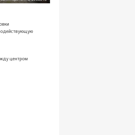
овки
ьнодействующую
ежду центром