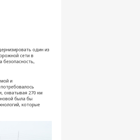
дернизировать один из
орожной сети в
а безопасность,
емой и
у потребовалось
, охватывая 270 км
сновой была бы
хнологий, которые