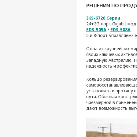
РЕШЕНИЯ ПО ПРОД
IKS-6726 Серии
24+2G-порт Gigabit мо
EDS-505A
/
EDS-508A
5 и 8-порт управляемы
Одна из крупнейших ми
своих ключевых активо
Западную Австралию. Н
надежность и эффектив
Кольцо резервирования
самовосстанавливающей
установить и протянут
пути. Обычная констру
чрезмерной в применен
дают возможность выг