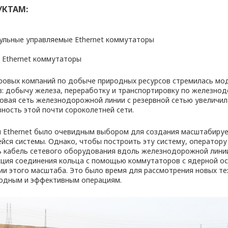
УКТАМ:
дульные управляемые Ethernet коммутаторы
е Ethernet коммутаторы
ровых компаний по добыче природных ресурсов стремилась мо
в: добычу железа, переработку и транспортировку по железнод
овая сеть железнодорожной линии с резервной сетью увеличил
ность этой почти сороколетней сети.
 Ethernet было очевидным выбором для создания масштабиру
ся системы. Однако, чтобы построить эту систему, оператор
ь кабель сетевого оборудования вдоль железнодорожной линии
кция соединения кольца с помощью коммутаторов с ядерной о
ии этого масштаба. Это было время для рассмотрения новых те
одным и эффективным операциям.