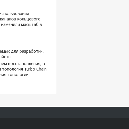
 использования
 каналов кольцевого
о изменили масштаб в
емых для разработки,
ойств.
нем восстановления, в
 топология Turbo Chain
ния топологии