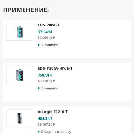
ПРИМЕНЕНИЕ:
EDS-208A-T
371.49 $
30 064.43 ₽
В наличии
EDS-P206A-4PoE-T
750.91 $
60 770.62 ₽
В наличии
ioLogik E1210-T
484.34 $
39 197.30 ₽
Доступно к заказу