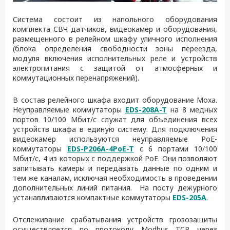
Система состоит из напольного оборудования
комплекта СВЧ датчиков, видеокамер и оборудования,
размещенного в релейном шкафу уличного исполнения
(блока определения свободности зоны переезда,
модуля включения исполнительных реле и устройств
электропитания с защитой от атмосферных и
коммутационных перенапряжений).
В состав релейного шкафа входит оборудование Moxa.
Неуправляемые коммутаторы
EDS-208A-T
на 8 медных
портов 10/100 Мбит/с служат для объединения всех
устройств шкафа в единую систему. Для подключения
видеокамер используются неуправляемые РоЕ-
коммутаторы
EDS-P206A-4PoE-T
c 6 портами 10/100
Мбит/с, 4 из которых с поддержкой РоЕ. Они позволяют
запитывать камеры и передавать данные по одним и
тем же каналам, исключая необходимость в проведении
дополнительных линий питания. На посту дежурного
устанавливаются компактные коммутаторы
EDS-205A
.
Отслеживание срабатывания устройств грозозащиты
осуществляется по протоколу Modbus TCP через