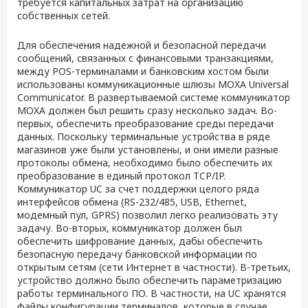
требуется капитальных затрат на организацию
собственных сетей.
Для обеспечения надежной и безопасной передачи
сообщений, связанных с финансовыми транзакциями,
между POS-терминалами и банковским хостом были
использованы коммуникационные шлюзы MOXA Universal
Communicator. В развертываемой системе коммуникатор
MOXA должен был решить сразу несколько задач. Во-
первых, обеспечить преобразование среды передачи
данных. Поскольку терминальные устройства в ряде
магазинов уже были установлены, и они имели разные
протоколы обмена, необходимо было обеспечить их
преобразование в единый протокол TCP/IP.
Коммуникатор UC за счет поддержки целого ряда
интерфейсов обмена (RS-232/485, USB, Ethernet,
модемный пул, GPRS) позволил легко реализовать эту
задачу. Во-вторых, коммуникатор должен был
обеспечить шифрование данных, дабы обеспечить
безопасную передачу банковской информации по
открытым сетям (сети Интернет в частности). В-третьих,
устройство должно было обеспечить параметризацию
работы терминального ПО. В частности, на UC хранятся
файлы конфигурации терминалов, которые в случае