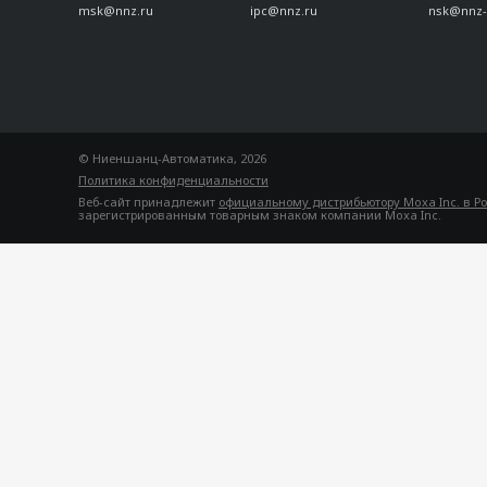
msk@nnz.ru
ipc@nnz.ru
nsk@nnz-
© Ниеншанц-Автоматика, 2026
Политика конфиденциальности
Веб-сайт принадлежит
официальному дистрибьютору Moxa Inc. в Р
зарегистрированным товарным знаком компании Moxa Inc.