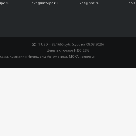
ipc.ru
ekb@nnz-ipc.ru
kaz@nnz.ru
ipc-
1 USD = 82.1665 руб. (курс на 08.08.2026)
Цены включают НДС 22%
оссии
, компании Ниеншанц-Автоматика. MOXA является