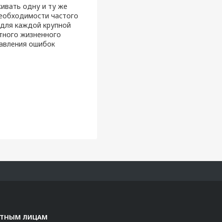
живать одну и ту же
необходимости частого
 для каждой крупной
етного жизненного
равления ошибок
СТНЫМ ЛИЦАМ