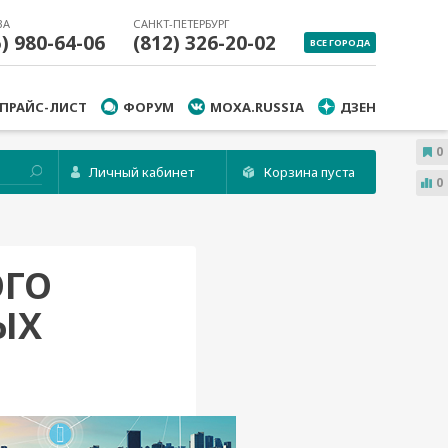
ВА
САНКТ-ПЕТЕРБУРГ
5) 980-64-06
(812) 326-20-02
ВСЕ ГОРОДА
ПРАЙС-ЛИСТ
ФОРУМ
MOXA.RUSSIA
ДЗЕН
0
Личный кабинет
Корзина пуста
0
ОГО
ЫХ