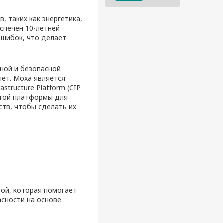
 таких как энергетика,
спечен 10-летней
ошибок, что делает
ной и безопасной
лет. Moxa является
astructure Platform (CIP
ытой платформы для
тв, чтобы сделать их
итой, которая помогает
сности на основе