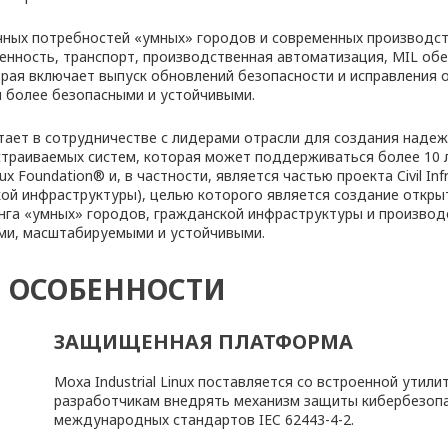
ных потребностей «умных» городов и современных производств,
нность, транспорт, производственная автоматизация, MIL обе
орая включает выпуск обновлений безопасности и исправления 
 более безопасными и устойчивыми.
тает в сотрудничестве с лидерами отрасли для создания надеж
страиваемых систем, которая может поддерживаться более 10 
x Foundation® и, в частности, является частью проекта Civil Infr
ой инфраструктуры), целью которого является создание откр
нга «умных» городов, гражданской инфраструктуры и производс
ми, масштабируемыми и устойчивыми.
 ОСОБЕННОСТИ
ЗАЩИЩЕННАЯ ПЛАТФОРМА
Moxa Industrial Linux поставляется со встроенной утил
разработчикам внедрять механизм защиты кибербезопа
международных стандартов IEC 62443-4-2.