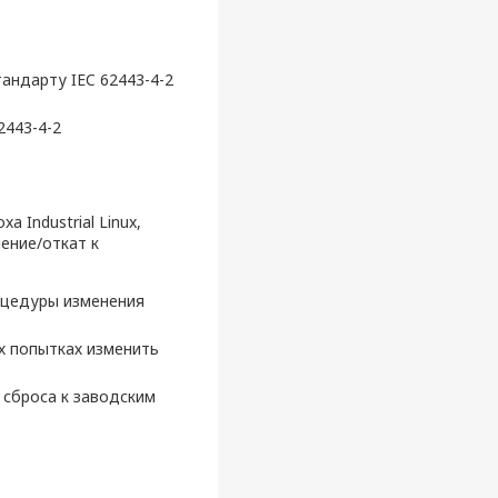
андарту IEC 62443-4-2
2443-4-2
 Industrial Linux,
ение/откат к
оцедуры изменения
х попытках изменить
 сброса к заводским