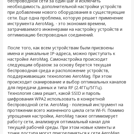
беспроводной сети за один шаг и исключить
необходимость дополнительной настройки устройств
при добавлении нового оборудования в существующие
сети. Еще одна проблема, которую решает применение
инструмента AeroMag, - это экономия времени,
затрачиваемого инженерами на настройку устройств и
оптимизацию беспроводных соединений.
После того, как всем устройствам были присвоены
имена и уникальные IP-адреса, можно приступать к
настройке AeroMag. Самонастройка происходит
следующим образом: за основу берется текущая
беспроводная среда и расположение устройств,
поддерживающих технологию AeroMag. При этом
происходит сканирование и выбор оптимальных каналов
для передачи данных и типа RF (2.4ГГц/5ГГц).
Технология сама решит, какой SSID и пароль
шифрования WPA2 использовать в конкретной
беспроводной сети. AeroMag - полезный инструмент на
протяжении всего жизненного цикла сети Wi-Fi. Помимо
упрощения настройки, AeroMag также оптимизирует
работу сети, анализируя оптимальный канал для
текущей рабочей среды. При этом новые клиенты и
точки доступа могут присоединяться к сети AeroMag