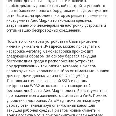
беспроводной сети за один шаг и исключить
необходимость дополнительной настройки устройств
при добавлении нового оборудования в существующие
сети. Еще одна проблема, которую решает применение
инструмента AeroMag, - это экономия времени,
затрачиваемого инженерами на настройку устройств и
оптимизацию беспроводных соединений.
После того, как всем устройствам были присвоены
имена и уникальные IP-адреса, можно приступать к
настройке AeroMag. Самонастройка происходит
следующим образом: за основу берется текущая
беспроводная среда и расположение устройств,
поддерживающих технологию AeroMag. При этом
происходит сканирование и выбор оптимальных каналов
для передачи данных и типа RF (2.4ГГц/5ГГц).
Технология сама решит, какой SSID и пароль
шифрования WPA2 использовать в конкретной
беспроводной сети. AeroMag - полезный инструмент на
протяжении всего жизненного цикла сети Wi-Fi. Помимо
упрощения настройки, AeroMag также оптимизирует
работу сети, анализируя оптимальный канал для
текущей рабочей среды. При этом новые клиенты и
точки доступа могут присоединяться к сети AeroMag