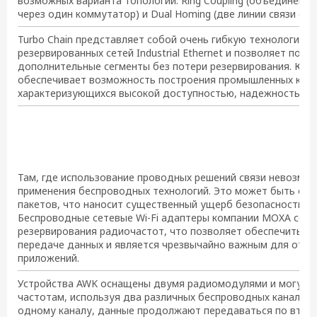
возможных варианта топологии: Ring Coupling (объединение 
через один коммутатор) и Dual Homing (две линии связи от
Turbo Chain представляет собой очень гибкую технологию 
резервированных сетей Industrial Ethernet и позволяет под
дополнительные сегменты без потери резервирования. Ком
обеспечивает возможность построения промышленных комм
характеризующихся высокой доступностью, надежностью и
Там, где использование проводных решений связи невозмож
применения беспроводных технологий. Это может быть соп
пакетов, что наносит существенный ущерб безопасности и
Беспроводные сетевые Wi-Fi адаптеры компании MOXA сер
резервирования радиочастот, что позволяет обеспечить н
передаче данных и является чрезвычайно важным для отв
приложений.
Устройства AWK оснащены двумя радиомодулями и могут п
частотам, используя два различных беспроводных канала 80
одному каналу, данные продолжают передаваться по второ