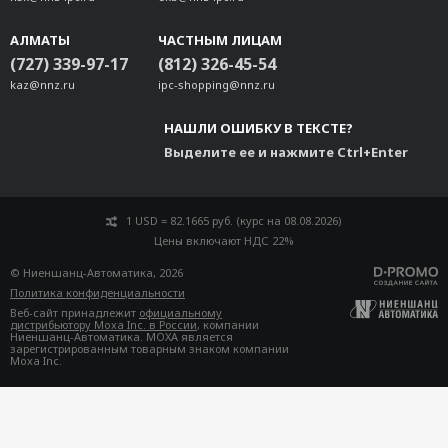
АЛМАТЫ
ЧАСТНЫМ ЛИЦАМ
(727) 339-97-17
(812) 326-45-54
kaz@nnz.ru
ipc-shopping@nnz.ru
НАШЛИ ОШИБКУ В ТЕКСТЕ?
Выделите ее и нажмите Ctrl+Enter
1 USD = 82.1665 руб. (курс на 08.08.2026)
Цены включают НДС 22%
© Ниеншанц-Автоматика, 2026
Политика конфиденциальности
Веб-сайт принадлежит
официальному
дистрибьютору Moxa Inc. в России
, компании
Ниеншанц-Автоматика. MOXA является
зарегистрированным товарным знаком компании
Moxa Inc.