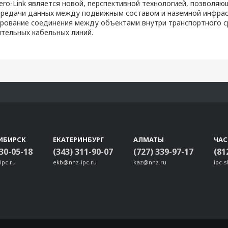
ero-Link является новой, перспективной технологией, позволяю
ередачи данных между подвижным составом и наземной инфрас
ирование соединения между объектами внутри транспортного с
тельных кабельных линий.
ИБИРСК
ЕКАТЕРИНБУРГ
АЛМАТЫ
ЧА
330-05-18
(343) 311-90-07
(727) 339-97-17
(81
ipc.ru
ekb@nnz-ipc.ru
kaz@nnz.ru
ipc-