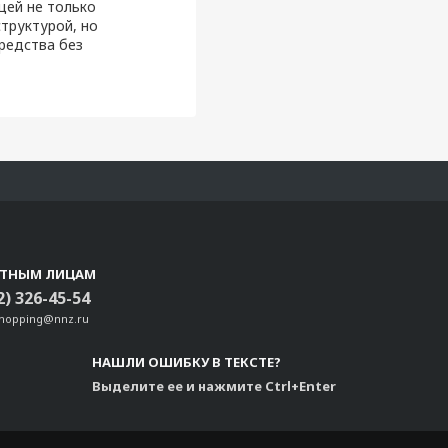
щей не только
труктурой, но
редства без
СТНЫМ ЛИЦАМ
2) 326-45-54
shopping@nnz.ru
НАШЛИ ОШИБКУ В ТЕКСТЕ?
Выделите ее и нажмите Ctrl+Enter