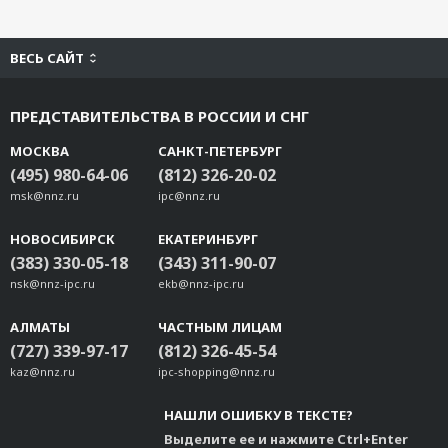
ВЕСЬ САЙТ
ПРЕДСТАВИТЕЛЬСТВА В РОССИИ И СНГ
МОСКВА
САНКТ-ПЕТЕРБУРГ
(495) 980-64-06
(812) 326-20-02
msk@nnz.ru
ipc@nnz.ru
НОВОСИБИРСК
ЕКАТЕРИНБУРГ
(383) 330-05-18
(343) 311-90-07
nsk@nnz-ipc.ru
ekb@nnz-ipc.ru
АЛМАТЫ
ЧАСТНЫМ ЛИЦАМ
(727) 339-97-17
(812) 326-45-54
kaz@nnz.ru
ipc-shopping@nnz.ru
НАШЛИ ОШИБКУ В ТЕКСТЕ?
Выделите ее и нажмите Ctrl+Enter