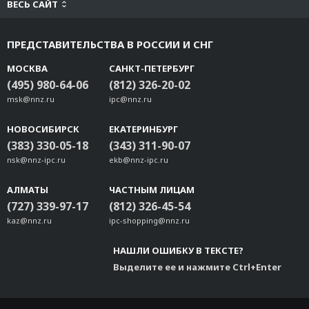
ВЕСЬ САЙТ
ПРЕДСТАВИТЕЛЬСТВА В РОССИИ И СНГ
МОСКВА
САНКТ-ПЕТЕРБУРГ
(495) 980-64-06
(812) 326-20-02
msk@nnz.ru
ipc@nnz.ru
НОВОСИБИРСК
ЕКАТЕРИНБУРГ
(383) 330-05-18
(343) 311-90-07
nsk@nnz-ipc.ru
ekb@nnz-ipc.ru
АЛМАТЫ
ЧАСТНЫМ ЛИЦАМ
(727) 339-97-17
(812) 326-45-54
kaz@nnz.ru
ipc-shopping@nnz.ru
НАШЛИ ОШИБКУ В ТЕКСТЕ?
Выделите ее и нажмите Ctrl+Enter