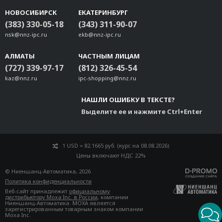
НОВОСИБИРСК
ЕКАТЕРИНБУРГ
(383) 330-05-18
(343) 311-90-07
nsk@nnz-ipc.ru
ekb@nnz-ipc.ru
АЛМАТЫ
ЧАСТНЫМ ЛИЦАМ
(727) 339-97-17
(812) 326-45-54
kaz@nnz.ru
ipc-shopping@nnz.ru
НАШЛИ ОШИБКУ В ТЕКСТЕ?
Выделите ее и нажмите Ctrl+Enter
1 USD = 82.1665 руб. (курс на 08.08.2026)
Цены включают НДС 22%
© Ниеншанц-Автоматика, 2026
Политика конфиденциальности
Веб-сайт принадлежит
официальному
дистрибьютору Moxa Inc. в России
, компании
Ниеншанц-Автоматика. MOXA является
зарегистрированным товарным знаком компании
Moxa Inc.