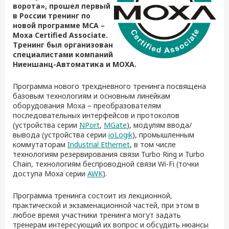
ворота», прошел первый
в России тренинг по
новой программе MCA –
Moxa Certified Associate.
Тренинг был организован
специалистами компаний
Ниеншанц-Автоматика и MOXA.
Программа нового трехдневного тренинга посвящена
базовым технологиям и основным линейкам
оборудования Moxa – преобразователям
последовательных интерфейсов и протоколов
(устройства серии
NPort
,
MGate
), модулям ввода/
вывода (устройства серии
ioLogik
), промышленным
коммутаторам
Industrial Ethernet
, в том числе
технологиям резервирования связи Turbo Ring и Turbo
Chain, технологиям беспроводной связи Wi-Fi (точки
доступа Moxa серии
AWK
).
Программа тренинга состоит из лекционной,
практической и экзаменационной частей, при этом в
любое время участники тренинга могут задать
тренерам интересующий их вопрос и обсудить нюансы