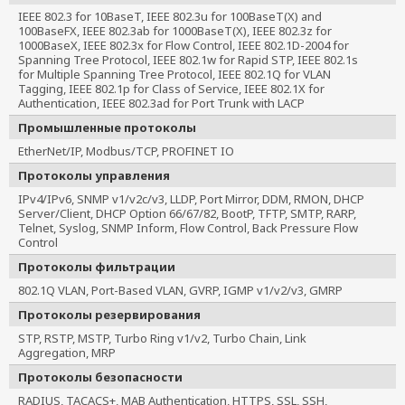
IEEE 802.3 for 10BaseT, IEEE 802.3u for 100BaseT(X) and 
100BaseFX, IEEE 802.3ab for 1000BaseT(X), IEEE 802.3z for 
1000BaseX, IEEE 802.3x for Flow Control, IEEE 802.1D-2004 for 
Spanning Tree Protocol, IEEE 802.1w for Rapid STP, IEEE 802.1s 
for Multiple Spanning Tree Protocol, IEEE 802.1Q for VLAN 
Tagging, IEEE 802.1p for Class of Service, IEEE 802.1X for 
Authentication, IEEE 802.3ad for Port Trunk with LACP
Промышленные протоколы
EtherNet/IP, Modbus/TCP, PROFINET IO
Протоколы управления
IPv4/IPv6, SNMP v1/v2c/v3, LLDP, Port Mirror, DDM, RMON, DHCP
Server/Client, DHCP Option 66/67/82, BootP, TFTP, SMTP, RARP,
Telnet, Syslog, SNMP Inform, Flow Control, Back Pressure Flow
Control
Протоколы фильтрации
802.1Q VLAN, Port-Based VLAN, GVRP, IGMP v1/v2/v3, GMRP
Протоколы резервирования
STP, RSTP, MSTP, Turbo Ring v1/v2, Turbo Chain, Link
Aggregation, MRP
Протоколы безопасности
RADIUS, TACACS+, MAB Authentication, HTTPS, SSL, SSH,