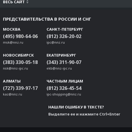
ВЕСЬ САЙТ
ПРЕДСТАВИТЕЛЬСТВА В РОССИИ И СНГ
МОСКВА
САНКТ-ПЕТЕРБУРГ
(495) 980-64-06
(812) 326-20-02
msk@nnz.ru
ipc@nnz.ru
НОВОСИБИРСК
ЕКАТЕРИНБУРГ
(383) 330-05-18
(343) 311-90-07
nsk@nnz-ipc.ru
ekb@nnz-ipc.ru
АЛМАТЫ
ЧАСТНЫМ ЛИЦАМ
(727) 339-97-17
(812) 326-45-54
kaz@nnz.ru
ipc-shopping@nnz.ru
НАШЛИ ОШИБКУ В ТЕКСТЕ?
Выделите ее и нажмите Ctrl+Enter