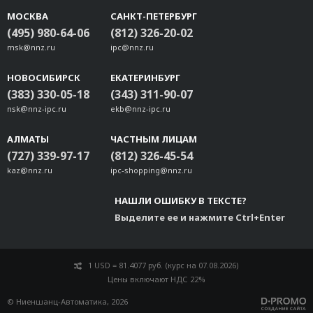
МОСКВА
САНКТ-ПЕТЕРБУРГ
(495) 980-64-06
(812) 326-20-02
msk@nnz.ru
ipc@nnz.ru
НОВОСИБИРСК
ЕКАТЕРИНБУРГ
(383) 330-05-18
(343) 311-90-07
nsk@nnz-ipc.ru
ekb@nnz-ipc.ru
АЛМАТЫ
ЧАСТНЫМ ЛИЦАМ
(727) 339-97-17
(812) 326-45-54
kaz@nnz.ru
ipc-shopping@nnz.ru
НАШЛИ ОШИБКУ В ТЕКСТЕ?
Выделите ее и нажмите Ctrl+Enter
1 USD = 81.4077 руб. (курс на 07.08.2026)
Цены включают НДС 22%
© Ниеншанц-Автоматика, 2026