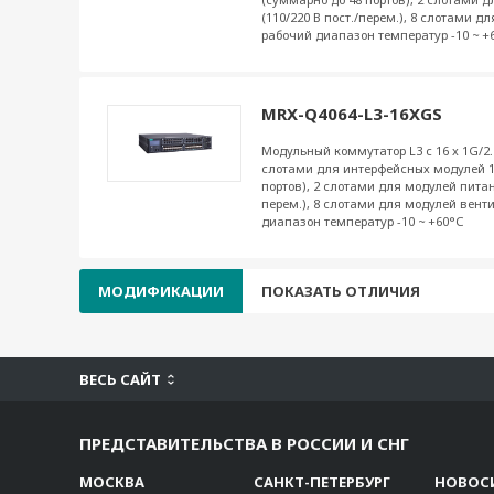
(110/220 В пост./перем.), 8 слотами д
рабочий диапазон температур -10 ~ +
MRX-Q4064-L3-16XGS
Модульный коммутатор L3 с 16 x 1G/2
слотами для интерфейсных модулей 1
портов), 2 слотами для модулей питани
перем.), 8 слотами для модулей вент
диапазон температур -10 ~ +60°С
МОДИФИКАЦИИ
ПОКАЗАТЬ ОТЛИЧИЯ
ВЕСЬ САЙТ
ПРЕДСТАВИТЕЛЬСТВА В РОССИИ И СНГ
МОСКВА
САНКТ-ПЕТЕРБУРГ
НОВОС