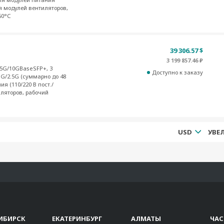
ля модулей вентиляторов,
60°С
39 306.57 $
3 199 857.46 ₽
.5G/10GBaseSFP+, 3
Доступно к заказу
G/2.5G (суммарно до 48
я (110/220 В пост./
иляторов, рабочий
USD
ИБИРСК
ЕКАТЕРИНБУРГ
АЛМАТЫ
ЧА