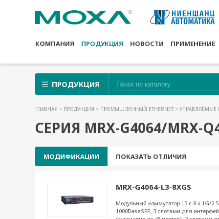
КОМПАНИЯ
ПРОДУКЦИЯ
НОВОСТИ
ПРИМЕНЕНИЕ
ПРОДУКЦИЯ
ГЛАВНАЯ
>
ПРОДУКЦИЯ
>
ПРОМЫШЛЕННЫЙ ETHERNET
>
УПРАВЛЯЕМЫЕ 
СЕРИЯ MRX-G4064/MRX-Q
МОДИФИКАЦИИ
ПОКАЗАТЬ ОТЛИЧИЯ
MRX-G4064-L3-8XGS
Модульный коммутатор L3 с 8 x 1G/2.
1000BaseSFP, 3 слотами для интерфе
(суммарно до 48 портов), 2 слотами 