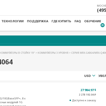
МОСК
(49
ТЕХНОЛОГИИ
ПОДДЕРЖКА
ГДЕ КУПИТЬ
FAQ
ОБУЧЕНИЕ
КОММУТАТОРЫ В СТОЙКУ 19"
>
КОММУТАТОРЫ 3 УРОВНЯ
> СЕРИЯ MRX-G4064/MRX-Q40
4064
USD
27 984.97 $
2 278 192.04 ₽
5G/10GBaseSFP+, 8 x
Доступно к заказу
йсных модулей 1G
для модулей питания