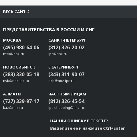
ВЕСЬ САЙТ
ПРЕДСТАВИТЕЛЬСТВА В РОССИИ И СНГ
МОСКВА
САНКТ-ПЕТЕРБУРГ
(495) 980-64-06
(812) 326-20-02
msk@nnz.ru
ipc@nnz.ru
НОВОСИБИРСК
ЕКАТЕРИНБУРГ
(383) 330-05-18
(343) 311-90-07
nsk@nnz-ipc.ru
ekb@nnz-ipc.ru
АЛМАТЫ
ЧАСТНЫМ ЛИЦАМ
(727) 339-97-17
(812) 326-45-54
kaz@nnz.ru
ipc-shopping@nnz.ru
НАШЛИ ОШИБКУ В ТЕКСТЕ?
Выделите ее и нажмите Ctrl+Enter