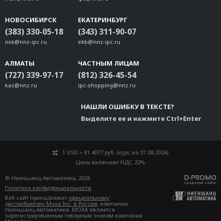
НОВОСИБИРСК
ЕКАТЕРИНБУРГ
(383) 330-05-18
(343) 311-90-07
nsk@nnz-ipc.ru
ekb@nnz-ipc.ru
АЛМАТЫ
ЧАСТНЫМ ЛИЦАМ
(727) 339-97-17
(812) 326-45-54
kaz@nnz.ru
ipc-shopping@nnz.ru
НАШЛИ ОШИБКУ В ТЕКСТЕ?
Выделите ее и нажмите Ctrl+Enter
1 USD = 81.4077 руб. (курс на 07.08.2026)
Цены включают НДС 22%
© Ниеншанц-Автоматика, 2026
Политика конфиденциальности
Веб-сайт принадлежит
официальному
дистрибьютору Moxa Inc. в России
, компании
Ниеншанц-Автоматика. MOXA является
зарегистрированным товарным знаком компании