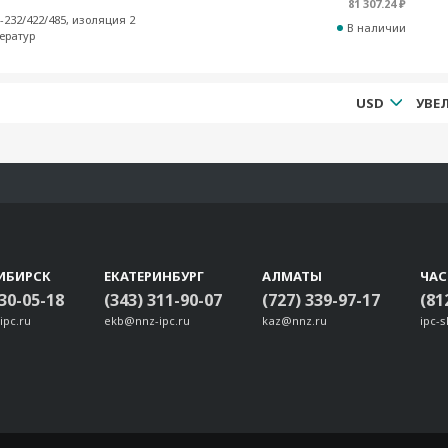
81 307.24 ₽
-232/422/485, изоляция 2
В наличии
ератур
USD
ИБИРСК
ЕКАТЕРИНБУРГ
АЛМАТЫ
ЧА
330-05-18
(343) 311-90-07
(727) 339-97-17
(81
ipc.ru
ekb@nnz-ipc.ru
kaz@nnz.ru
ipc-