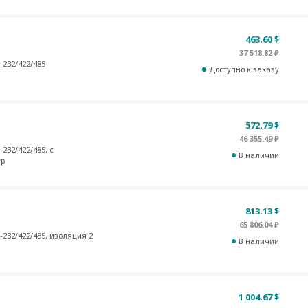
463.60 $
37 518.82 ₽
-232/422/485
Доступно к заказу
572.79 $
46 355.49 ₽
232/422/485, с
В наличии
ур
813.13 $
65 806.04 ₽
-232/422/485, изоляция 2
В наличии
1 004.67 $