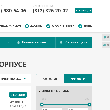
ВА
САНКТ-ПЕТЕРБУРГ
5) 980-64-06
(812) 326-20-02
ВСЕ ГОРОДА
ПРАЙС-ЛИСТ
ФОРУМ
MOXA.RUSSIA
ДЗЕН
0
Личный кабинет
Корзина пуста
0
КОРПУСЕ
УВЕЛИЧЕНИЮ ЦЕНЫ
КАТАЛОГ
ФИЛЬТР
Цена с НДС (USD)
В КОРЗИНУ
383
989
СРАВНИТЬ
В ЗАКЛАДКИ