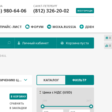
ВА
САНКТ-ПЕТЕРБУРГ
5) 980-64-06
(812) 326-20-02
ВСЕ ГОРОДА
ПРАЙС-ЛИСТ
ФОРУМ
MOXA.RUSSIA
ДЗЕН
0
Личный кабинет
Корзина пуста
0
104UL
УВЕЛИЧЕНИЮ ЦЕНЫ
КАТАЛОГ
ФИЛЬТР
Цена с НДС (USD)
В КОРЗИНУ
198
247
СРАВНИТЬ
В ЗАКЛАДКИ