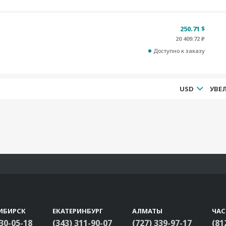
250.71 $
20 409.72 ₽
Доступно к заказу
USD
ИБИРСК
ЕКАТЕРИНБУРГ
АЛМАТЫ
ЧА
330-05-18
(343) 311-90-07
(727) 339-97-17
(81