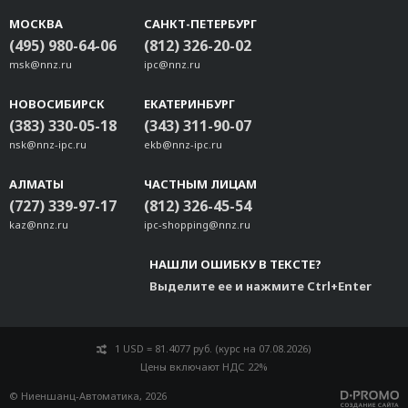
МОСКВА
САНКТ-ПЕТЕРБУРГ
(495) 980-64-06
(812) 326-20-02
msk@nnz.ru
ipc@nnz.ru
НОВОСИБИРСК
ЕКАТЕРИНБУРГ
(383) 330-05-18
(343) 311-90-07
nsk@nnz-ipc.ru
ekb@nnz-ipc.ru
АЛМАТЫ
ЧАСТНЫМ ЛИЦАМ
(727) 339-97-17
(812) 326-45-54
kaz@nnz.ru
ipc-shopping@nnz.ru
НАШЛИ ОШИБКУ В ТЕКСТЕ?
Выделите ее и нажмите Ctrl+Enter
1 USD = 81.4077 руб. (курс на 07.08.2026)
Цены включают НДС 22%
© Ниеншанц-Автоматика, 2026