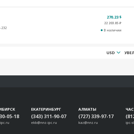
270.23 $
22 203.85 ₽
-232
В наличии
USD
ИБИРСК
ЕКАТЕРИНБУРГ
АЛМАТЫ
ЧА
330-05-18
(343) 311-90-07
(727) 339-97-17
(81
ipc.ru
ekb@nnz-ipc.ru
kaz@nnz.ru
ipc-