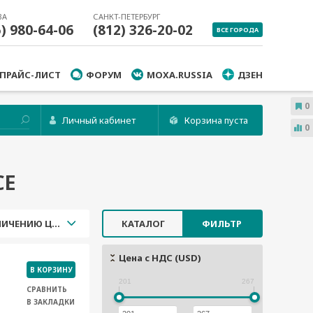
ВА
САНКТ-ПЕТЕРБУРГ
5) 980-64-06
(812) 326-20-02
ВСЕ ГОРОДА
ПРАЙС-ЛИСТ
ФОРУМ
MOXA.RUSSIA
ДЗЕН
0
Личный кабинет
Корзина пуста
0
СЕ
УВЕЛИЧЕНИЮ ЦЕНЫ
КАТАЛОГ
ФИЛЬТР
Цена с НДС (USD)
В КОРЗИНУ
201
267
СРАВНИТЬ
В ЗАКЛАДКИ