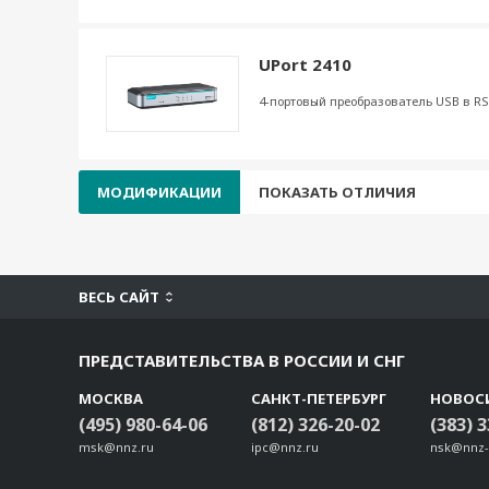
UPort 2410
4-портовый преобразователь USB в RS
МОДИФИКАЦИИ
ПОКАЗАТЬ ОТЛИЧИЯ
ВЕСЬ САЙТ
ПРЕДСТАВИТЕЛЬСТВА В РОССИИ И СНГ
МОСКВА
САНКТ-ПЕТЕРБУРГ
НОВОС
(495) 980-64-06
(812) 326-20-02
(383) 
msk@nnz.ru
ipc@nnz.ru
nsk@nnz-